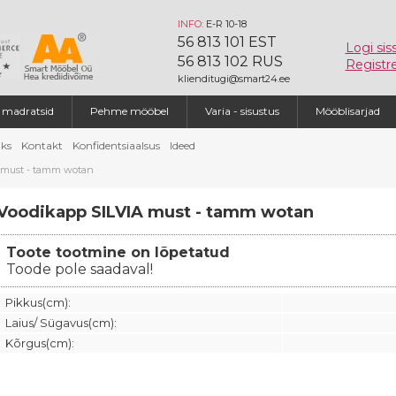
INFO:
E-R 10-18
56 813 101 EST
Logi sis
56 813 102 RUS
Registre
klienditugi@smart24.ee
a madratsid
Pehme mööbel
Varia - sisustus
Mööblisarjad
ks
Kontakt
Konfidentsiaalsus
Ideed
 must - tamm wotan
Voodikapp SILVIA must - tamm wotan
Toote tootmine on lõpetatud
Toode pole saadaval!
Pikkus(cm):
Laius/ Sügavus(cm):
Kõrgus(cm):