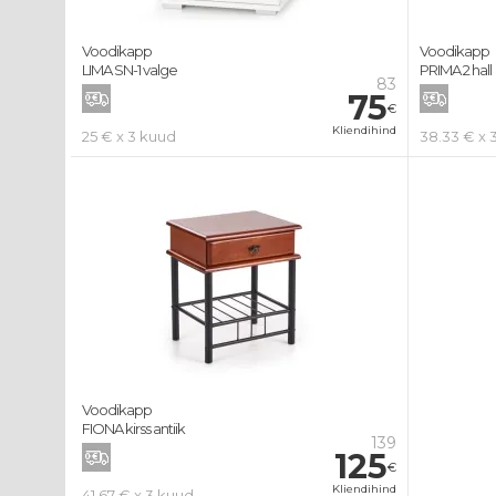
Voodikapp
Voodikapp
LIMA SN-1 valge
PRIMA 2 hall
83
75
€
Kliendihind
25 € x 3 kuud
38.33 € x 
Voodikapp
FIONA kirss antiik
139
125
€
Kliendihind
41.67 € x 3 kuud