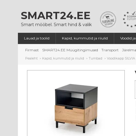
SMART24.EE
Smart mööbel. Smart hind & valik
Lauad ja toolid
Kapid, kummutid ja riiulid
Voodid j
Firmast
SMART24.EE Müügitingimused
Transport
Järelma
Pealeht
Kapid, kummutid ja riiulid
Tumbad
Voodikapp SILVIA
>
>
>