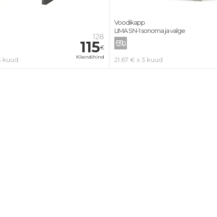
Voodikapp
LIMA SN-1 sonoma ja valge
128
115
€
Kliendihind
3 kuud
21.67 € x 3 kuud