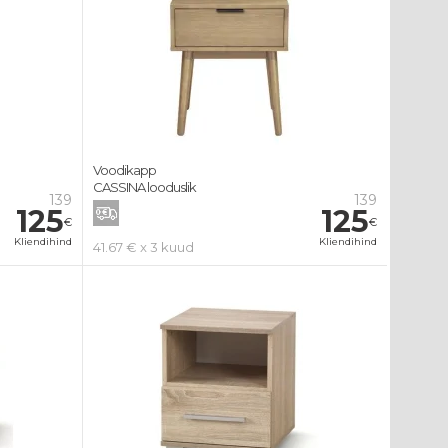
Voodikapp
CASSINA looduslik
139
139
125
125
€
€
Kliendihind
Kliendihind
41.67 € x 3 kuud