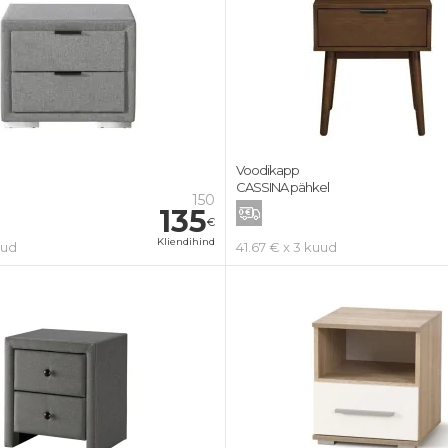
Voodikapp
CASSINA pähkel
150
135
€
Kliendihind
uud
41.67 € x 3 kuud