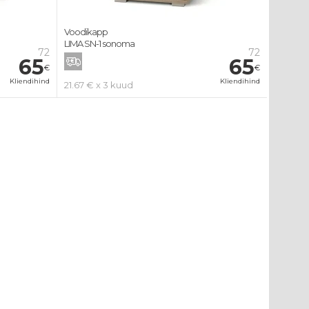
Voodikapp
LIMA SN-1 sonoma
72
72
65
65
€
€
Kliendihind
Kliendihind
21.67 € x 3 kuud