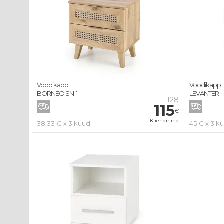
Voodikapp
Voodikapp
BORNEO SN-1
LEVANTER
128
115
€
Kliendihind
38.33 € x 3 kuud
45 € x 3 k