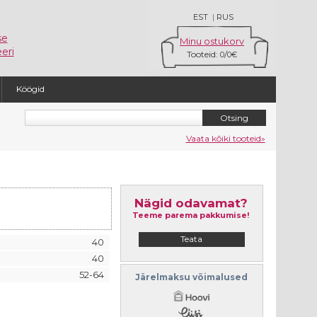
EST
|
RUS
se
Minu ostukorv
eri
Tooteid:
/
0
0€
Köögid
Vaata kõiki tooteid»
Nägid odavamat?
Teeme parema pakkumise!
Teata
40
40
52-64
Järelmaksu võimalused