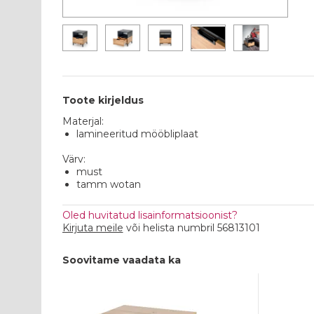
Toote kirjeldus
Materjal:
lamineeritud mööbliplaat
Värv:
must
tamm wotan
Oled huvitatud lisainformatsioonist?
Kirjuta meile
või helista numbril 56813101
Soovitame vaadata ka