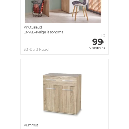
Kirjutuslaud
LIMA B-1 valge ja sonoma
110
99
€
Kliendihind
33 € x 3 kuud
Kummut