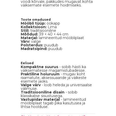
voodi kõrvale, pakkudes mugavat kohta
väiksemate esemete hoidmiseks.
Toote omadused
Mööbli tüüp:
öökapp
Kollektsioon:
Lima
Stiil:
traditsiooniline
Mõõdud:
39 × 40 × 44 cm
Materjal:
lamineeritud mööbliplaat
Värv:
valge
Polsterdus:
puudub
Madratsipind:
puudub
Eelised
Kompaktne suurus
- sobib hästi ka
väiksematesse magamistubadesse.
Praktiline hoiuruum
- mugav koht
raamatute, aksessuaaride ja väikeste
esemete jaoks.
Valge värv
- loob heleda ja universaalse
välimuse.
Traditsiooniline disain
- sobib
klassikalise sisustusega.
Vastupidav materjal
- lamineeritud
mööbliplaat tagab pika kasutusea ja
lihtsa hoolduse.