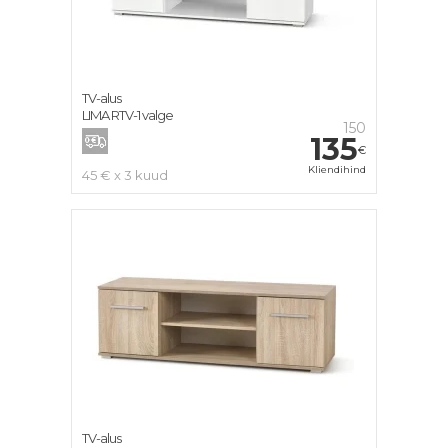
TV-alus
LIMA RTV-1 valge
150
135
€
Kliendihind
45 € x 3 kuud
TV-alus