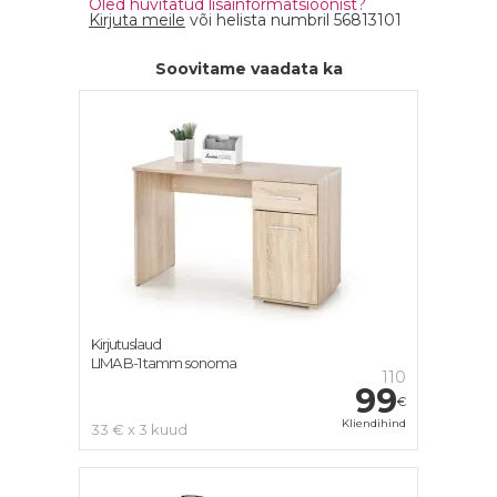
Oled huvitatud lisainformatsioonist?
Kirjuta meile
või helista numbril 56813101
Soovitame vaadata ka
Kirjutuslaud
LIMA B-1 tamm sonoma
110
99
€
Kliendihind
33 € x 3 kuud