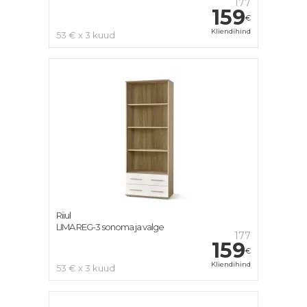
177
159
€
Kliendihind
53 € x 3 kuud
Riiul
LIMA REG-3 sonoma ja valge
177
159
€
Kliendihind
53 € x 3 kuud