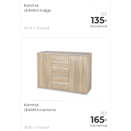
Kummut
LIMA KM-3 valge
150
135
€
Kliendihind
45 € x 3 kuud
Kummut
LIMA KM-4 sonoma
183
165
€
Kliendihind
55 € x 3 kuud