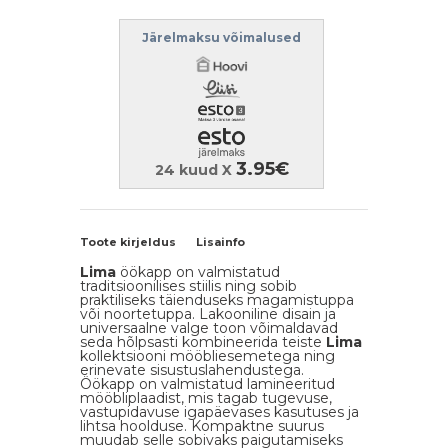
Järelmaksu võimalused
3.95€
24 kuud X
Toote kirjeldus
Lisainfo
Lima
öökapp on valmistatud
traditsioonilises stiilis ning sobib
praktiliseks täienduseks magamistuppa
või noortetuppa. Lakooniline disain ja
universaalne valge toon võimaldavad
seda hõlpsasti kombineerida teiste
Lima
kollektsiooni mööbliesemetega ning
erinevate sisustuslahendustega.
Öökapp on valmistatud lamineeritud
mööbliplaadist, mis tagab tugevuse,
vastupidavuse igapäevases kasutuses ja
lihtsa hoolduse. Kompaktne suurus
muudab selle sobivaks paigutamiseks