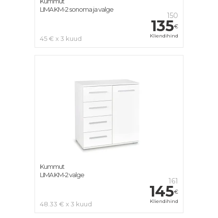
Kummut
LIMA KM-2 sonoma ja valge
150
135
€
Kliendihind
45 € x 3 kuud
Kummut
LIMA KM-2 valge
161
145
€
Kliendihind
48.33 € x 3 kuud