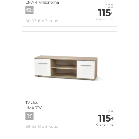
LIMA RTV-1 sonoma
128
115
€
Kliendihind
38.33 € x 3 kuud
TV-alus
LIMA RTV1
128
115
€
Kliendihind
38.33 € x 3 kuud