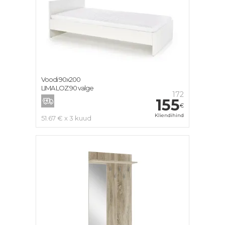
Voodi 90x200
LIMA LOZ 90 valge
172
155
€
Kliendihind
51.67 € x 3 kuud