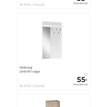
Kliendihind
18.33 € x 3 kuud
Riidenagi
LIMA PR-1 valge
61
55
€
Kliendihind
18.33 € x 3 kuud