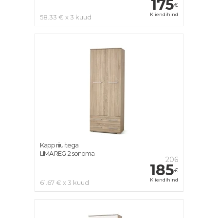
175
€
Kliendihind
58.33 € x 3 kuud
Kapp riiulitega
LIMA REG-2 sonoma
206
185
€
Kliendihind
61.67 € x 3 kuud