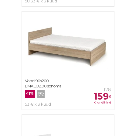
58.33 € x 3 kuud
Voodi 90x200
LIMA LOZ 90 sonoma
178
159
-11%
€
Kliendihind
53 € x 3 kuud