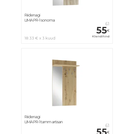
Riidenagi
LIMA PR-1 sonoma
61
55
€
Kliendihind
18.33 € x 3 kuud
Riidenagi
LIMA PR-1 tamm artisan
61
55
€