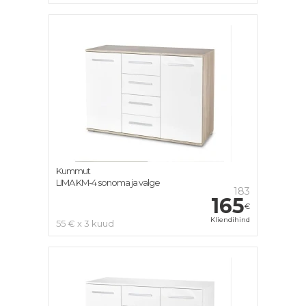
Kummut
LIMA KM-4 sonoma ja valge
183
165
€
Kliendihind
55 € x 3 kuud