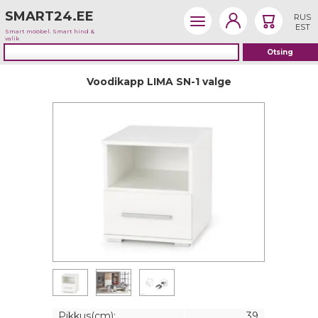
SMART24.EE
RUS
EST
Smart mööbel. Smart hind &
valik
Voodikapp LIMA SN-1 valge
Pikkus(cm):
39