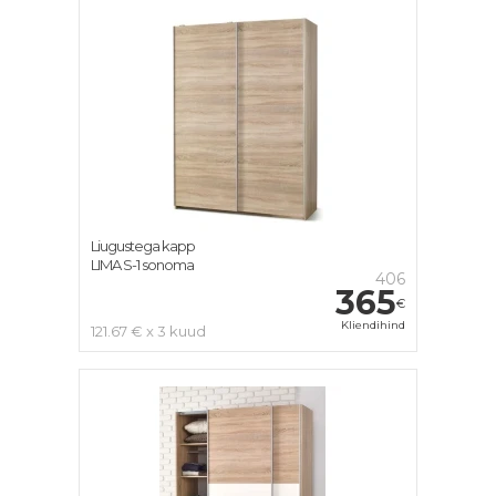
Liugustega kapp
LIMA S-1 sonoma
406
365
€
Kliendihind
121.67 € x 3 kuud