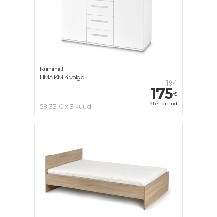
Kummut
LIMA KM-4 valge
194
175
€
Kliendihind
58.33 € x 3 kuud