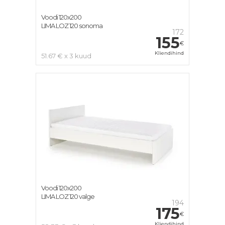
Voodi 120x200
LIMA LOZ 120 sonoma
172
155
€
Kliendihind
51.67 € x 3 kuud
Voodi 120x200
LIMA LOZ 120 valge
194
175
€
Kliendihind