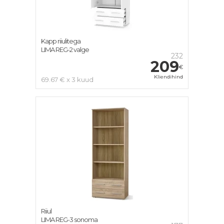
Kapp riiulitega
LIMA REG-2 valge
232
209
€
Kliendihind
69.67 € x 3 kuud
Riiul
LIMA REG-3 sonoma