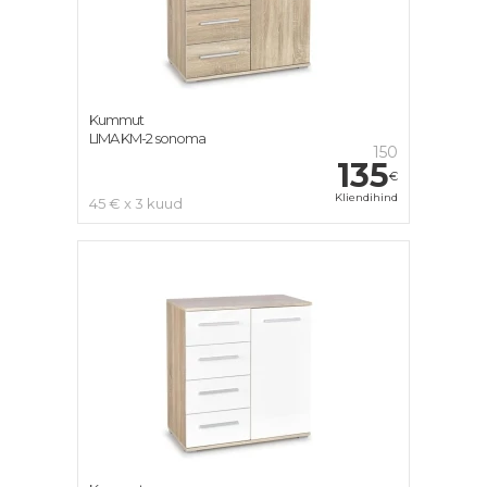
Kummut
LIMA KM-2 sonoma
150
135
€
Kliendihind
45 € x 3 kuud