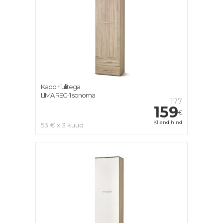
Kapp riiulitega
LIMA REG-1 sonoma
177
159
€
Kliendihind
53 € x 3 kuud