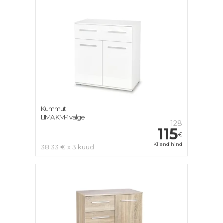
Kummut
LIMA KM-1 valge
128
115
€
Kliendihind
38.33 € x 3 kuud