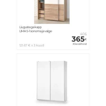
Liugustega kapp
LIMA S-1 sonoma ja valge
406
365
€
Kliendihind
121.67 € x 3 kuud