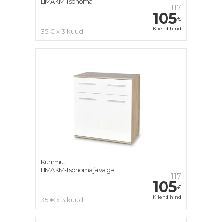
LIMA KM-1 sonoma
117
105
€
Kliendihind
35 € x 3 kuud
Kummut
LIMA KM-1 sonoma ja valge
117
105
€
Kliendihind
35 € x 3 kuud