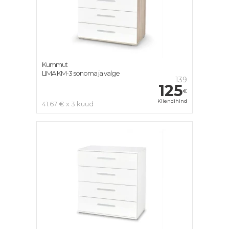
Kummut
LIMA KM-3 sonoma ja valge
139
125
€
Kliendihind
41.67 € x 3 kuud