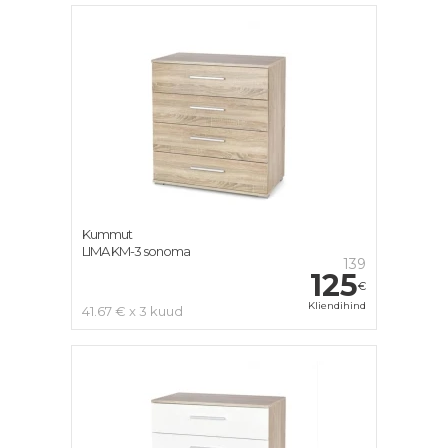
Kummut
LIMA KM-3 sonoma
139
125
€
Kliendihind
41.67 € x 3 kuud