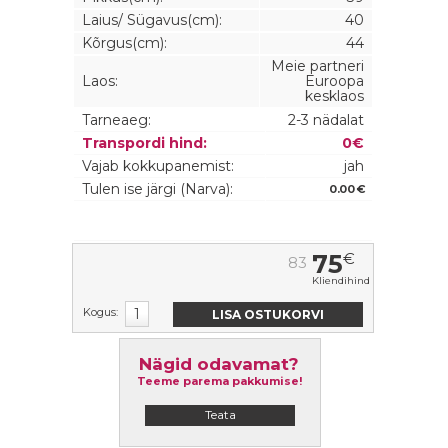
Laius/ Sügavus(cm):
40
Kõrgus(cm):
44
Meie partneri
Laos:
Euroopa
kesklaos
Tarneaeg:
2-3 nädalat
Transpordi hind:
0€
Vajab kokkupanemist:
jah
Tulen ise järgi (Narva):
0.00 €
75
€
83
Kliendihind
Kogus:
Nägid odavamat?
Teeme parema pakkumise!
Teata