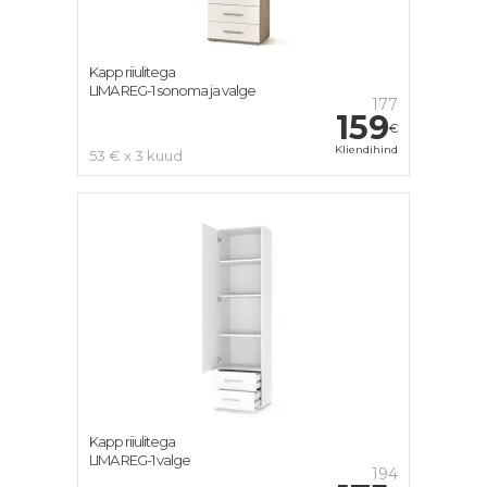
Kapp riiulitega
LIMA REG-1 sonoma ja valge
177
159
€
Kliendihind
53 € x 3 kuud
Kapp riiulitega
LIMA REG-1 valge
194