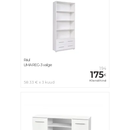
Riiul
LIMA REG-3 valge
194
175
€
Kliendihind
58.33 € x 3 kuud