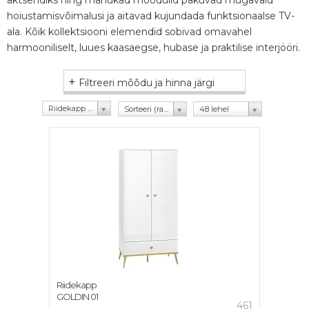
hoiustamisvõimalusi ja aitavad kujundada funktsionaalse TV-
ala. Kõik kollektsiooni elemendid sobivad omavahel
harmooniliselt, luues kaasaegse, hubase ja praktilise interjööri.
+
Filtreeri mõõdu ja hinna järgi
Riidekapp (1)
Sorteeri (rating)
48 lehel
Riidekapp
GOLDIN 01
461