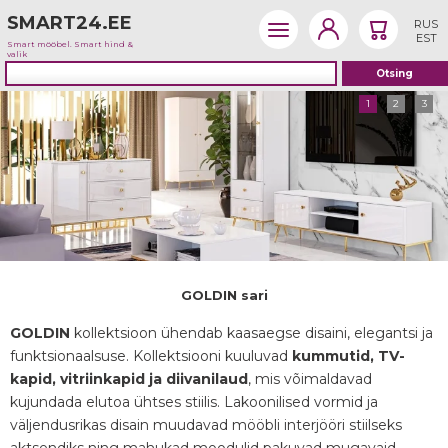
SMART24.EE
RUS
EST
Smart mööbel. Smart hind &
valik
1
2
3
GOLDIN sari
GOLDIN
kollektsioon ühendab kaasaegse disaini, elegantsi ja
funktsionaalsuse. Kollektsiooni kuuluvad
kummutid, TV-
kapid, vitriinkapid ja diivanilaud
, mis võimaldavad
kujundada elutoa ühtses stiilis. Lakoonilised vormid ja
väljendusrikas disain muudavad mööbli interjööri stiilseks
aktsendiks ning mahukad moodulid pakuvad mugavaid