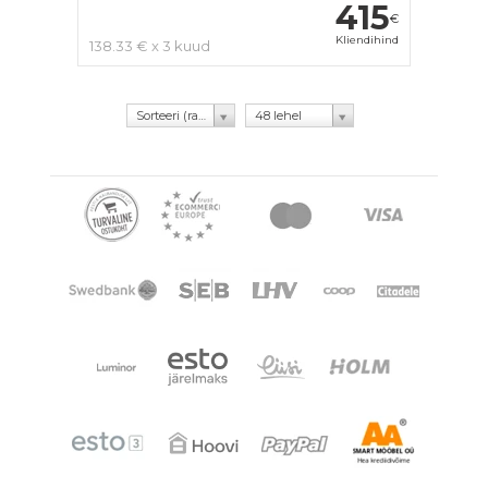
415
€
Kliendihind
138.33 € x 3 kuud
Sorteeri (rating)
48 lehel