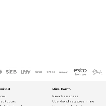
umised
Minu konto
oted
Kliendi sissepääs
vad tooted
Uue kliendi registreerimine