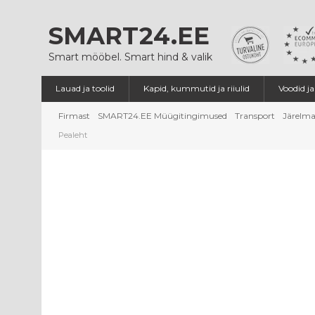
SMART24.EE
Smart mööbel. Smart hind & valik
Lauad ja toolid
Kapid, kummutid ja riiulid
Voodid j
Firmast
SMART24.EE Müügitingimused
Transport
Järelma
Pealeht