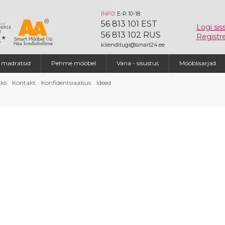
INFO:
E-R 10-18
56 813 101 EST
Logi sis
56 813 102 RUS
Registre
klienditugi@smart24.ee
a madratsid
Pehme mööbel
Varia - sisustus
Mööblisarjad
ks
Kontakt
Konfidentsiaalsus
Ideed