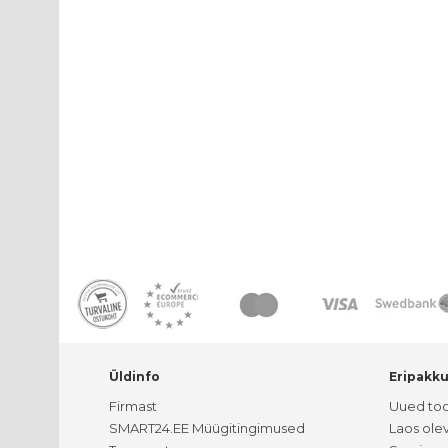
Üldinfo
Eripakk
Firmast
Uued to
SMART24.EE Müügitingimused
Laos ole