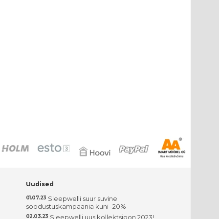
Uudised
01.07.23
Sleepwelli suur suvine
soodustuskampaania kuni -20%
02.03.23
Sleepwelli uus kollektsioon 2023!