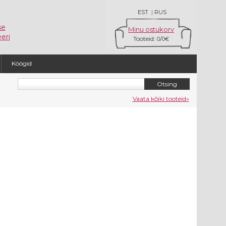
EST
|
RUS
se
Minu ostukorv
eri
Tooteid:
/
0
0€
Köögid
Vaata kõiki tooteid»