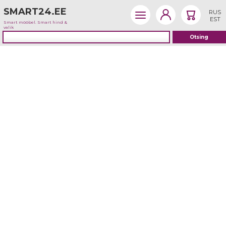
SMART24.EE
RUS
EST
Smart mööbel. Smart hind &
valik