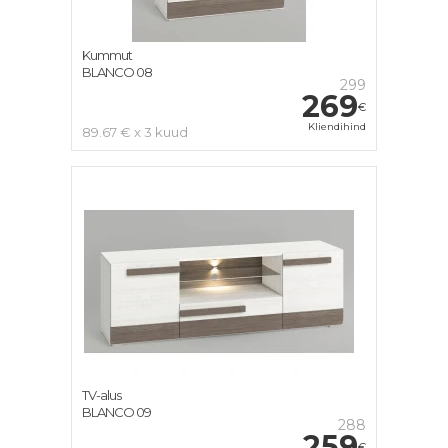
Kummut
BLANCO 08
299
269
€
Kliendihind
89.67 € x 3 kuud
TV-alus
BLANCO 09
288
259
€