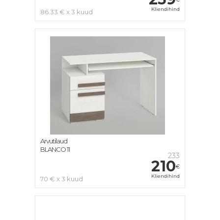
Kliendihind
86.33 € x 3 kuud
Arvutilaud
BLANCO 11
233
210
€
Kliendihind
70 € x 3 kuud