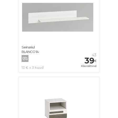
Seinariiul
BLANCO 14
43
39
€
Kliendihind
13 € x 3 kuud