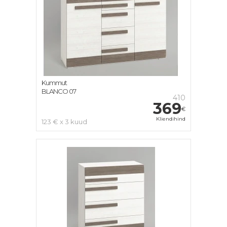
Kummut
BLANCO 07
410
369
€
Kliendihind
123 € x 3 kuud