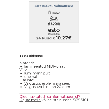
Järelmaksu võimalused
10.27€
24 kuud X
Toote kirjeldus
Materjal:
lamineeritud MDF-plaat
Värv:
lumi männipuit
uue hall
Lisa info:
Valgustus ei ole hinna sees
Valgustust hind on 20 euro
Oled huvitatud lisainformatsioonist?
Kirjuta meile
või helista numbril 56813101