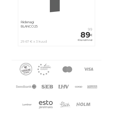
Riidenagi
BLANCO 25
99
89
€
Kliendihind
29.67 € x 3 kuud