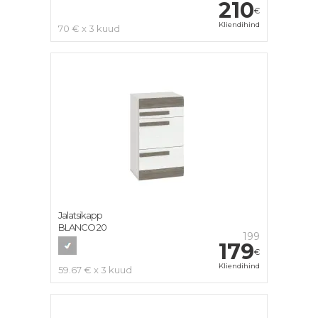
210
€
Kliendihind
70 € x 3 kuud
Jalatsikapp
BLANCO 20
199
179
€
Kliendihind
59.67 € x 3 kuud