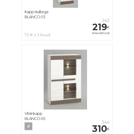
Kapp riiulitega
BLANCO 03
243
219
€
Kliendihind
73 € x 3 kuud
Vitriinkapp
BLANCO 05
344
310
€