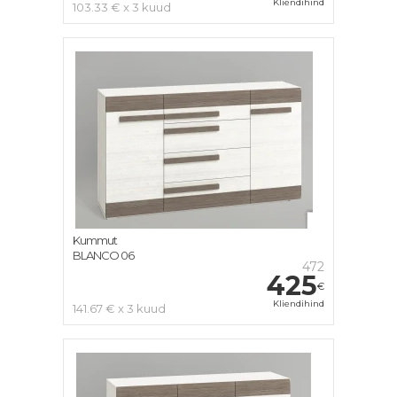
Kliendihind
103.33 € x 3 kuud
Kummut
BLANCO 06
472
425
€
Kliendihind
141.67 € x 3 kuud