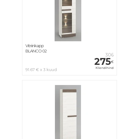
Vitriinkapp
BLANCO 02
306
275
€
Kliendihind
91.67 € x 3 kuud