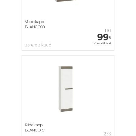
Voodikapp
BLANCO 18
110
99
€
Kliendihind
33 € x 3 kuud
Riidekapp
BLANCO 19
233