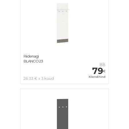
Riidenagi
BLANCO 23
88
79
€
Kliendihind
26.33 € x 3 kuud