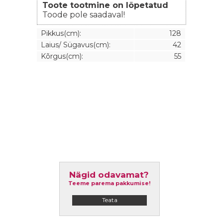
Toote tootmine on lõpetatud
Toode pole saadaval!
Pikkus(cm):
128
Laius/ Sügavus(cm):
42
Kõrgus(cm):
55
Nägid odavamat?
Teeme parema pakkumise!
Teata