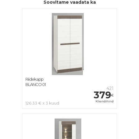
Soovitame vaadata ka
Riidekapp
BLANCO 01
421
379
€
Kliendihind
126.33 € x 3 kuud