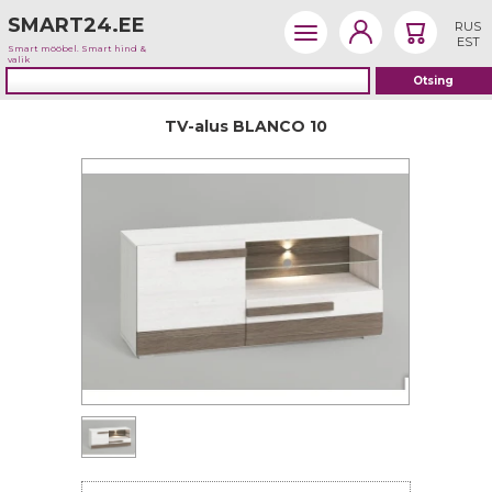
SMART24.EE
RUS
EST
Smart mööbel. Smart hind &
valik
TV-alus BLANCO 10