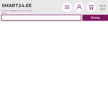
SMART24.EE
RUS
EST
Smart mööbel. Smart hind &
valik