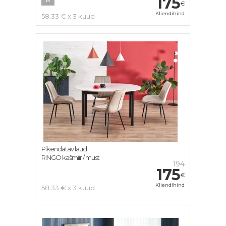
175
€
Kliendihind
58.33 € x 3 kuud
Pikendatav laud
RINGO kašmiir / must
194
175
€
Kliendihind
58.33 € x 3 kuud