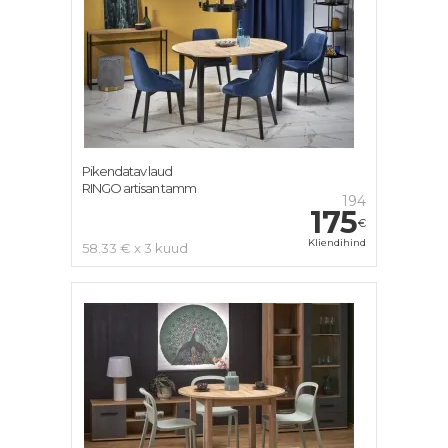
Pikendatav laud
RINGO artisan tamm
194
175
€
Kliendihind
58.33 € x 3 kuud