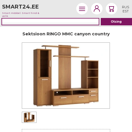
SMART24.EE
RUS
EST
Smart mööbel. Smart hind &
valik
Sektsioon RINGO MMC canyon country