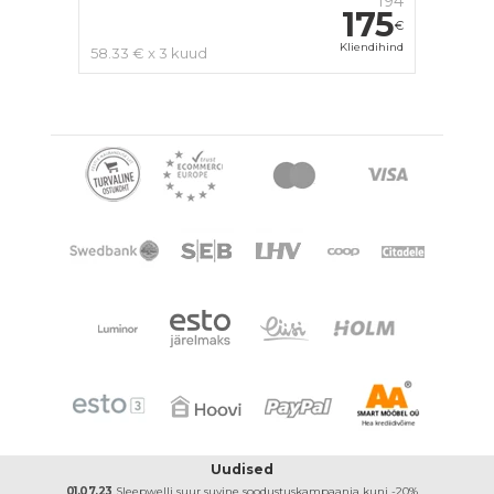
194
175
€
Kliendihind
58.33 € x 3 kuud
Uudised
01.07.23
Sleepwelli suur suvine soodustuskampaania kuni -20%