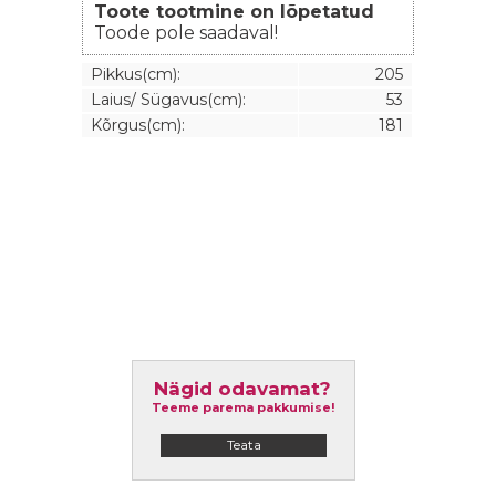
Toote tootmine on lõpetatud
Toode pole saadaval!
Pikkus(cm):
205
Laius/ Sügavus(cm):
53
Kõrgus(cm):
181
Nägid odavamat?
Teeme parema pakkumise!
Teata