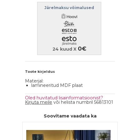
Järelmaksu võimalused
0€
24 kuud X
Toote kirjeldus
Materjal:
lamineeritud MDF plaat
Oled huvitatud lisainformatsioonist?
Kirjuta meile
või helista numbril 56813101
Soovitame vaadata ka