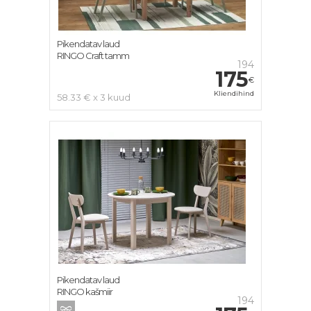
Pikendatav laud
RINGO Craft tamm
194
175
€
Kliendihind
58.33 € x 3 kuud
Pikendatav laud
RINGO kašmiir
194