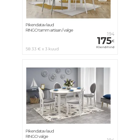
Pikendatav laud
RINGO tamm artisan / valge
194
175
€
Kliendihind
58.33 € x 3 kuud
Pikendatav laud
RINGO valge