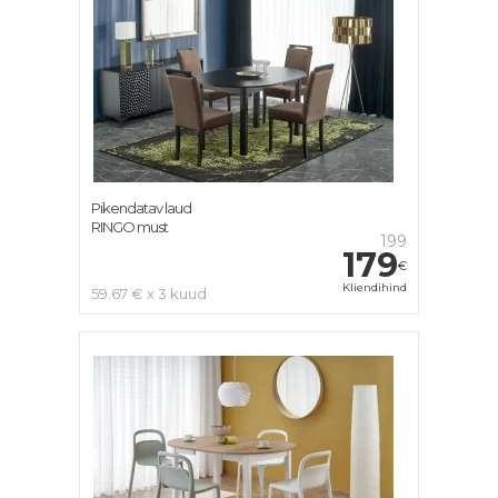
Pikendatav laud
RINGO must
199
179
€
Kliendihind
59.67 € x 3 kuud