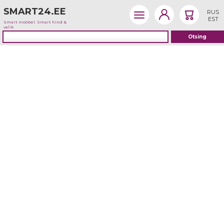
SMART24.EE
RUS
EST
Smart mööbel. Smart hind &
valik