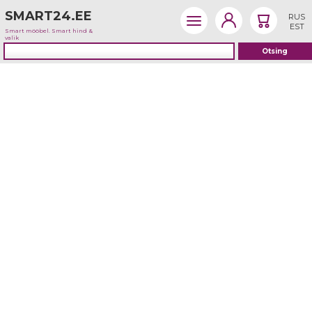
SMART24.EE
RUS
EST
Smart mööbel. Smart hind &
valik