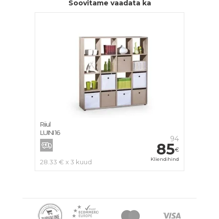
Soovitame vaadata ka
Riiul
LUINI 16
94
85
€
Kliendihind
28.33 € x 3 kuud