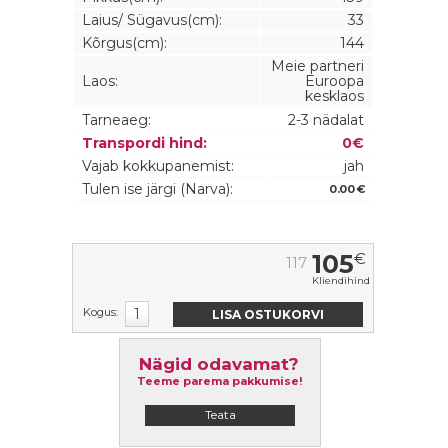
Laius/ Sügavus(cm):
33
Kõrgus(cm):
144
Meie partneri
Laos:
Euroopa
kesklaos
Tarneaeg:
2-3 nädalat
Transpordi hind:
0€
Vajab kokkupanemist:
jah
Tulen ise järgi (Narva):
0.00 €
105
€
117
Kliendihind
Kogus:
Nägid odavamat?
Teeme parema pakkumise!
Teata