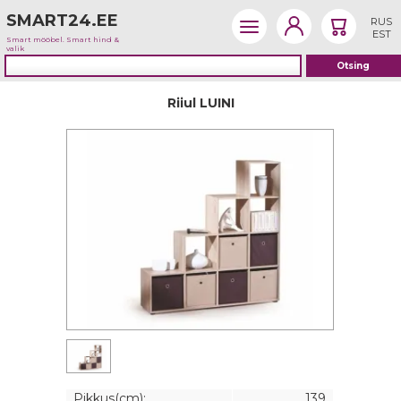
SMART24.EE
RUS
EST
Smart mööbel. Smart hind &
valik
Riiul LUINI
Pikkus(cm):
139