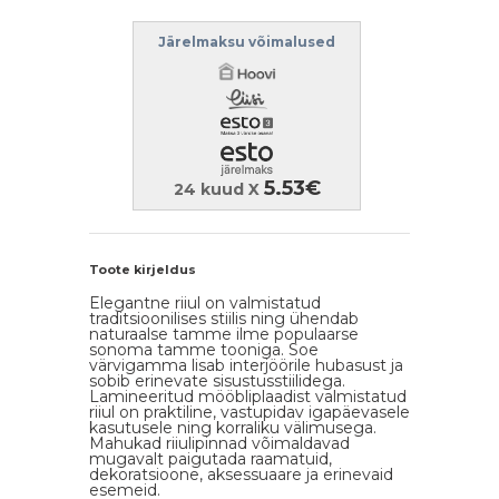
Järelmaksu võimalused
5.53€
24 kuud X
Toote kirjeldus
Elegantne riiul on valmistatud
traditsioonilises stiilis ning ühendab
naturaalse tamme ilme populaarse
sonoma tamme tooniga. Soe
värvigamma lisab interjöörile hubasust ja
sobib erinevate sisustusstiilidega.
Lamineeritud mööbliplaadist valmistatud
riiul on praktiline, vastupidav igapäevasele
kasutusele ning korraliku välimusega.
Mahukad riiulipinnad võimaldavad
mugavalt paigutada raamatuid,
dekoratsioone, aksessuaare ja erinevaid
esemeid.