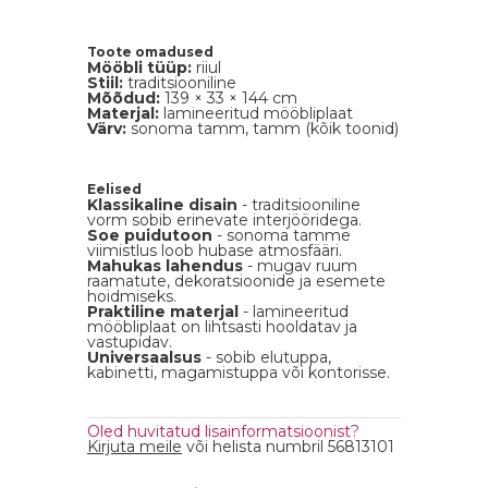
Toote omadused
Mööbli tüüp:
riiul
Stiil:
traditsiooniline
Mõõdud:
139 × 33 × 144 cm
Materjal:
lamineeritud mööbliplaat
Värv:
sonoma tamm, tamm (kõik toonid)
Eelised
Klassikaline disain
- traditsiooniline
vorm sobib erinevate interjööridega.
Soe puidutoon
- sonoma tamme
viimistlus loob hubase atmosfääri.
Mahukas lahendus
- mugav ruum
raamatute, dekoratsioonide ja esemete
hoidmiseks.
Praktiline materjal
- lamineeritud
mööbliplaat on lihtsasti hooldatav ja
vastupidav.
Universaalsus
- sobib elutuppa,
kabinetti, magamistuppa või kontorisse.
Oled huvitatud lisainformatsioonist?
Kirjuta meile
või helista numbril 56813101