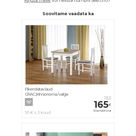
Kirjuta meile
või helista numbril 56813101
Soovitame vaadata ka
Pikendatav laud
GRACJAN sonoma / valge
183
165
€
Kliendihind
55 € x 3 kuud