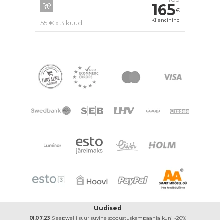
165
€
Kliendihind
55 € x 3 kuud
Uudised
01.07.23
Sleepwelli suur suvine soodustuskampaania kuni -20%