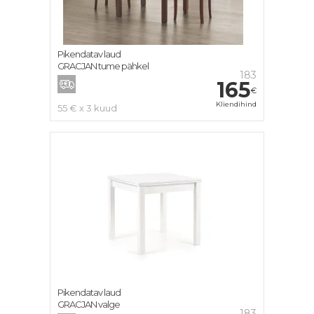
Pikendatav laud
GRACJAN tume pähkel
183
165
€
Kliendihind
55 € x 3 kuud
Pikendatav laud
GRACJAN valge
183