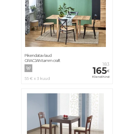
Pikendatav laud
GRACJAN tamm craft
183
165
€
Kliendihind
55 € x 3 kuud