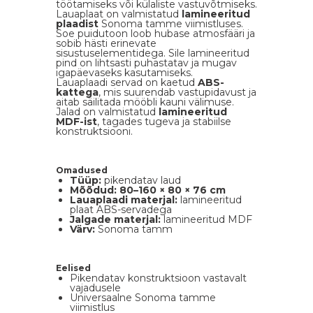
töötamiseks või külaliste vastuvõtmiseks.
Lauaplaat on valmistatud
lamineeritud
plaadist
Sonoma tamme viimistluses.
Soe puidutoon loob hubase atmosfääri ja
sobib hästi erinevate
sisustuselementidega. Sile lamineeritud
pind on lihtsasti puhastatav ja mugav
igapäevaseks kasutamiseks.
Lauaplaadi servad on kaetud
ABS-
kattega
, mis suurendab vastupidavust ja
aitab säilitada mööbli kauni välimuse.
Jalad on valmistatud
lamineeritud
MDF-ist
, tagades tugeva ja stabiilse
konstruktsiooni.
Omadused
Tüüp:
pikendatav laud
Mõõdud:
80–160 × 80 × 76 cm
Lauaplaadi materjal:
lamineeritud
plaat ABS-servadega
Jalgade materjal:
lamineeritud MDF
Värv:
Sonoma tamm
Eelised
Pikendatav konstruktsioon vastavalt
vajadusele
Universaalne Sonoma tamme
viimistlus