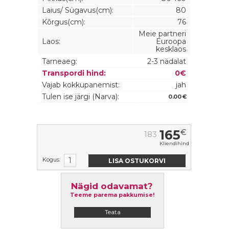
Laius/ Sügavus(cm):
80
Kõrgus(cm):
76
Meie partneri
Laos:
Euroopa
kesklaos
Tarneaeg:
2-3 nädalat
Transpordi hind:
0€
Vajab kokkupanemist:
jah
Tulen ise järgi (Narva):
0.00 €
165
€
183
Kliendihind
Kogus:
Nägid odavamat?
Teeme parema pakkumise!
Teata