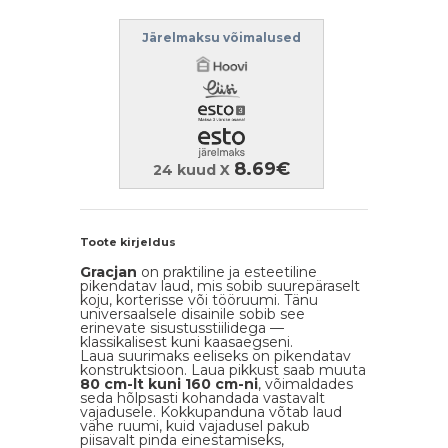
Järelmaksu võimalused
8.69€
24 kuud X
Toote kirjeldus
Gracjan
on praktiline ja esteetiline
pikendatav laud, mis sobib suurepäraselt
koju, korterisse või tööruumi. Tänu
universaalsele disainile sobib see
erinevate sisustusstiilidega —
klassikalisest kuni kaasaegseni.
Laua suurimaks eeliseks on pikendatav
konstruktsioon. Laua pikkust saab muuta
80 cm-lt kuni 160 cm-ni
, võimaldades
seda hõlpsasti kohandada vastavalt
vajadusele. Kokkupanduna võtab laud
vähe ruumi, kuid vajadusel pakub
piisavalt pinda einestamiseks,