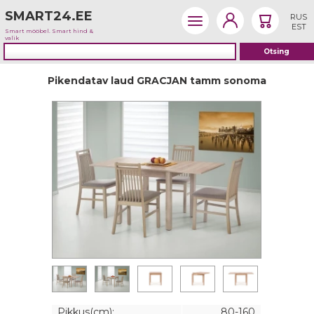
SMART24.EE
RUS
EST
Smart mööbel. Smart hind &
valik
Pikendatav laud GRACJAN tamm sonoma
Pikkus(cm):
80-160