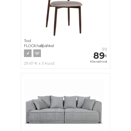
Tool
FLOCK hall/pähkel
99
89
€
Kliendihind
29.67 € x 3 kuud