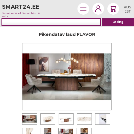
SMART24.EE
RUS
EST
Smart mööbel. Smart hind &
valik
Pikendatav laud FLAVOR