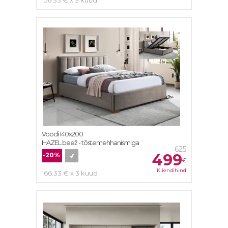
156.33 € x 3 kuud
Voodi 140x200
HAZEL beež - tõstemehhanismiga
625
499
-20%
€
Kliendihind
166.33 € x 3 kuud