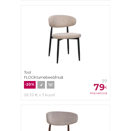
Tool
FLOCK tumebeež/must
99
79
-20%
€
Kliendihind
26.33 € x 3 kuud