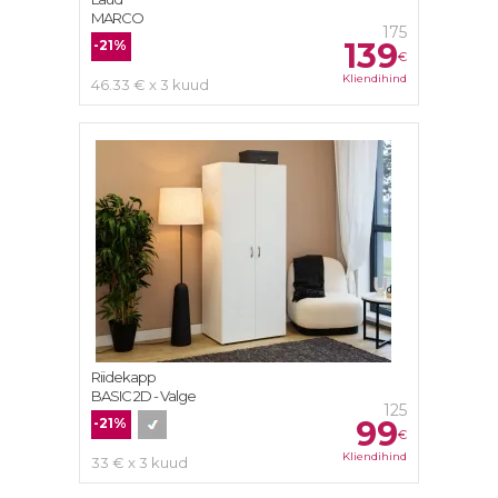
MARCO
175
139
-21%
€
Kliendihind
46.33 € x 3 kuud
Riidekapp
BASIC 2D - Valge
125
99
-21%
€
Kliendihind
33 € x 3 kuud