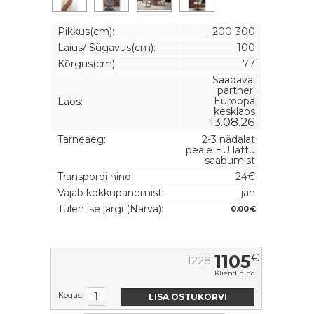
Pikkus(cm):
200-300
Laius/ Sügavus(cm):
100
Kõrgus(cm):
77
Saadaval
partneri
Euroopa
Laos:
kesklaos
13.08.26
Tarneaeg:
2-3 nädalat
peale EU lattu
saabumist
Transpordi hind:
24€
Vajab kokkupanemist:
jah
Tulen ise järgi (Narva):
0.00 €
1105
€
1228
Kliendihind
Kogus: