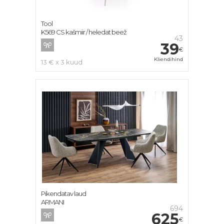
Tool
K569 CS kašmiir / heledat beež
43
39
€
Kliendihind
13 € x 3 kuud
Pikendatav laud
ARMANI
694
625
€