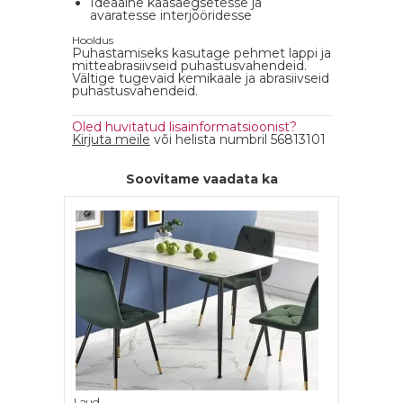
Ideaalne kaasaegsetesse ja
avaratesse interjööridesse
Hooldus
Puhastamiseks kasutage pehmet lappi ja
mitteabrasiivseid puhastusvahendeid.
Vältige tugevaid kemikaale ja abrasiivseid
puhastusvahendeid.
Oled huvitatud lisainformatsioonist?
Kirjuta meile
või helista numbril 56813101
Soovitame vaadata ka
Laud