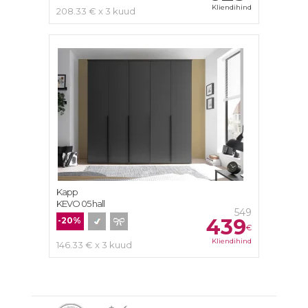
Kliendihind
208.33 € x 3 kuud
Kapp
KEVO 05 hall
549
439
-20%
€
Kliendihind
146.33 € x 3 kuud