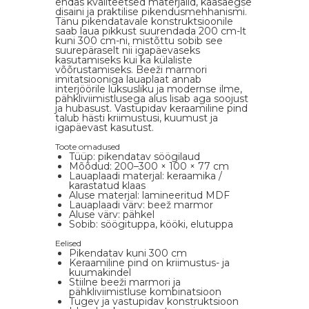
endas kvaliteetsed materjalid, kaasaegse
disaini ja praktilise pikendusmehhanismi.
Tänu pikendatavale konstruktsioonile
saab laua pikkust suurendada 200 cm-lt
kuni 300 cm-ni, mistõttu sobib see
suurepäraselt nii igapäevaseks
kasutamiseks kui ka külaliste
võõrustamiseks. Beeži marmori
imitatsiooniga lauaplaat annab
interjöörile luksusliku ja modernse ilme,
pähkliviimistlusega alus lisab aga soojust
ja hubasust. Vastupidav keraamiline pind
talub hästi kriimustusi, kuumust ja
igapäevast kasutust.
Toote omadused
Tüüp: pikendatav söögilaud
Mõõdud: 200–300 × 100 × 77 cm
Lauaplaadi materjal: keraamika /
karastatud klaas
Aluse materjal: lamineeritud MDF
Lauaplaadi värv: beež marmor
Aluse värv: pähkel
Sobib: söögituppa, kööki, elutuppa
Eelised
Pikendatav kuni 300 cm
Keraamiline pind on kriimustus- ja
kuumakindel
Stiilne beeži marmori ja
pähkliviimistluse kombinatsioon
Tugev ja vastupidav konstruktsioon