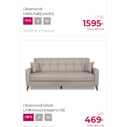
Diivanvoodi
MARU hall (Loris 80)
1795
1595
-11%
€
Kliendihind
531.67 € x 3 kuud
Diivanvoodi nahast
LATIKA beež (Massimo 08)
569
469
-18%
€
Kliendihind