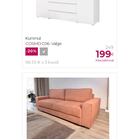
Kummut
COSMO С06 - Valge
249
199
-20%
€
Kliendihind
66.33 € x 3 kuud