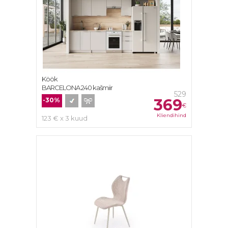
Köök
BARCELONA 240 kašmiir
529
369
-30%
€
Kliendihind
123 € x 3 kuud