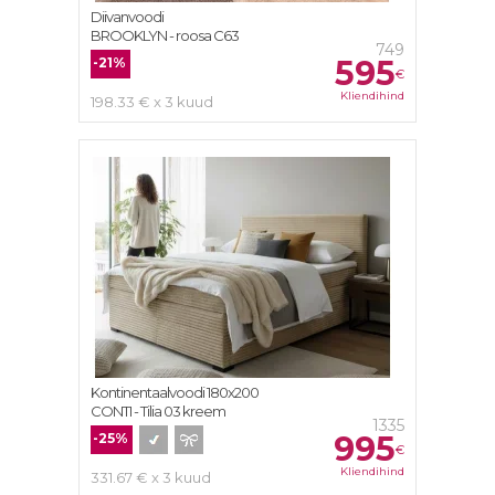
Diivanvoodi
BROOKLYN - roosa C63
749
595
-21%
€
Kliendihind
198.33 € x 3 kuud
Kontinentaalvoodi 180х200
CONTI - Tilia 03 kreem
1335
995
-25%
€
Kliendihind
331.67 € x 3 kuud