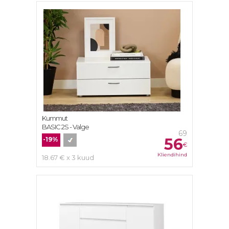
Kummut
BASIC 2S - Valge
69
56
-19%
€
Kliendihind
18.67 € x 3 kuud