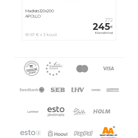
Madrats 120x200
APOLLO
272
245
€
Kliendihind
81.67 € x 3 kuud