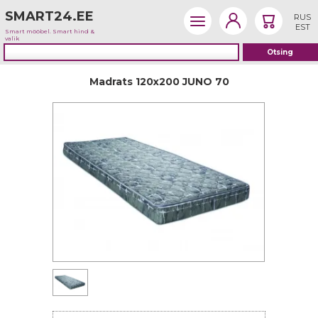
SMART24.EE
RUS
EST
Smart mööbel. Smart hind &
valik
Madrats 120x200 JUNO 70