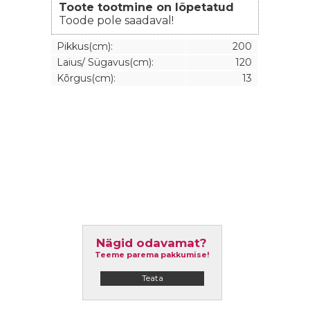
Toote tootmine on lõpetatud
Toode pole saadaval!
Pikkus(cm):
200
Laius/ Sügavus(cm):
120
Kõrgus(cm):
13
Nägid odavamat?
Teeme parema pakkumise!
Teata