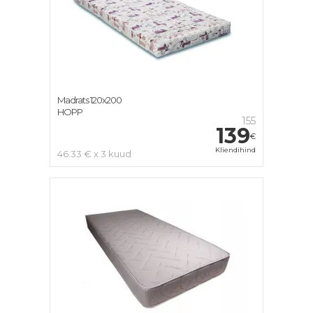
Madrats 120x200
HOPP
155
139
€
Kliendihind
46.33 € x 3 kuud