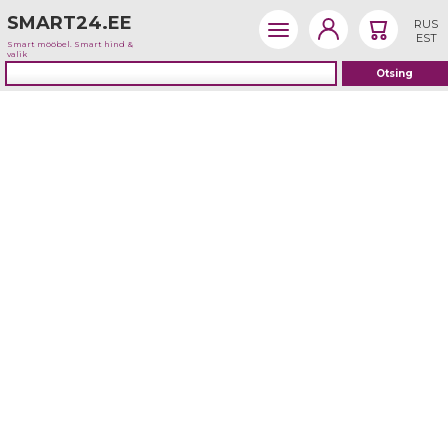
SMART24.EE
RUS
EST
Smart mööbel. Smart hind &
valik