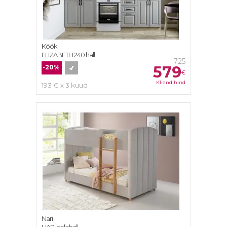
Köök
ELIZABETH 240 hall
725
579
-20%
€
Kliendihind
193 € x 3 kuud
Nari