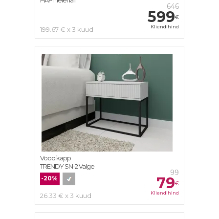
HAPI helehall
646
599
€
Kliendihind
199.67 € x 3 kuud
Voodikapp
TRENDY SN-2 Valge
99
79
-20%
€
Kliendihind
26.33 € x 3 kuud