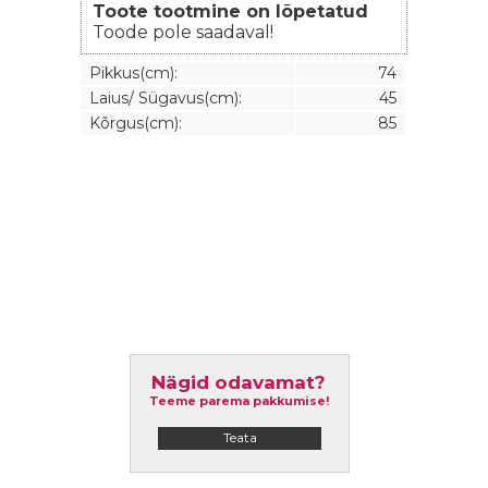
Toote tootmine on lõpetatud
Toode pole saadaval!
Pikkus(cm):
74
Laius/ Sügavus(cm):
45
Kõrgus(cm):
85
Nägid odavamat?
Teeme parema pakkumise!
Teata