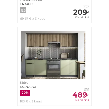
FABIANO
232
209
€
Kliendihind
69.67 € x 3 kuud
Köök
KSENIA 240
615
489
-20%
€
Kliendihind
163 € x 3 kuud