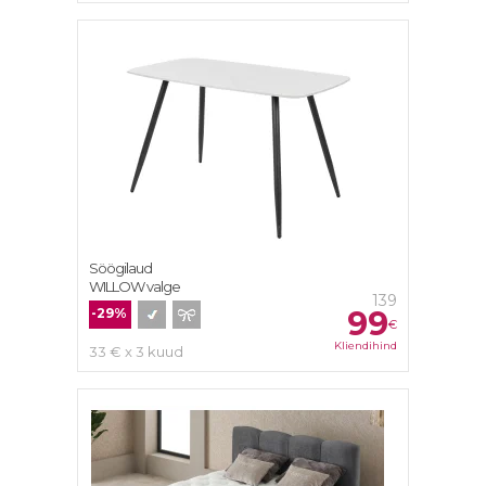
Söögilaud
WILLOW valge
139
99
-29%
€
Kliendihind
33 € x 3 kuud