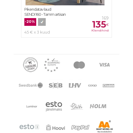
Pikendatav laud
SENDI 160 - Tamm artisan
169
135
-20%
€
Kliendihind
45 € x 3 kuud