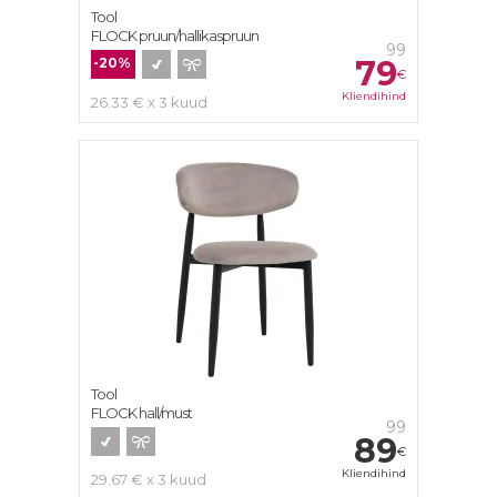
Tool
FLOCK pruun/hallikaspruun
99
79
-20%
€
Kliendihind
26.33 € x 3 kuud
Tool
FLOCK hall/must
99
89
€
Kliendihind
29.67 € x 3 kuud