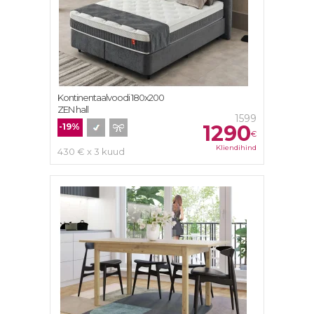
Kontinentaalvoodi 180х200
ZEN hall
1599
1290
-19%
€
Kliendihind
430 € x 3 kuud