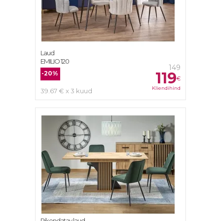
Laud
EMILIO 120
149
119
-20%
€
Kliendihind
39.67 € x 3 kuud
Pikendatav laud