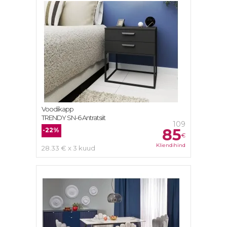
Voodikapp
TRENDY SN-6 Antratsiit
109
85
-22%
€
Kliendihind
28.33 € x 3 kuud