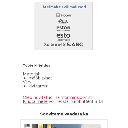
Järelmaksu võimalused
5.48€
24 kuud X
Toote kirjeldus
Materjal:
mööbliplaat
Värv:
kivi tamm
Oled huvitatud lisainformatsioonist?
Kirjuta meile
või helista numbril 56813101
Soovitame vaadata ka