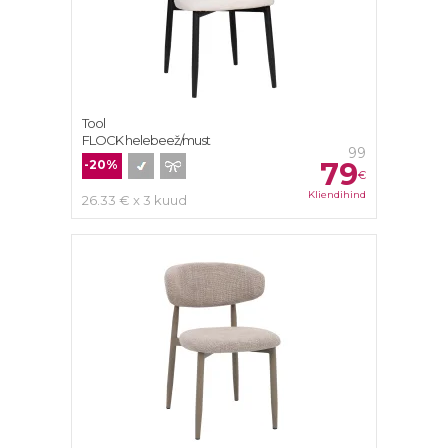
Tool
FLOCK helebeež/must
99
79
-20%
€
Kliendihind
26.33 € x 3 kuud