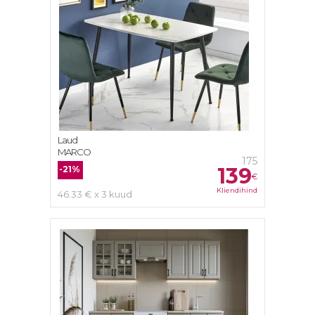
Laud
MARCO
175
139
-21%
€
Kliendihind
46.33 € x 3 kuud