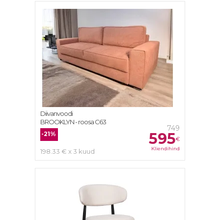
Diivanvoodi
BROOKLYN - roosa C63
749
595
-21%
€
Kliendihind
198.33 € x 3 kuud