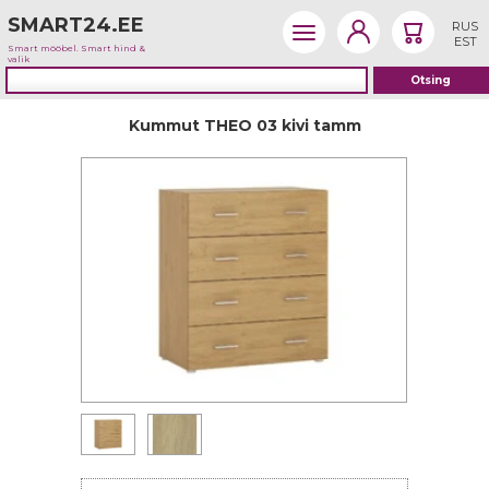
SMART24.EE
RUS
EST
Smart mööbel. Smart hind &
valik
Kummut THEO 03 kivi tamm