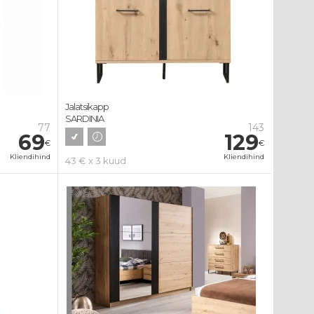
Jalatsikapp
SARDINIA
77
143
69
129
€
€
Kliendihind
Kliendihind
43 € x 3 kuud