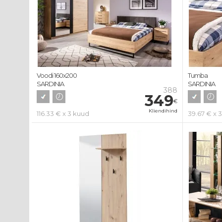
Voodi 160x200
Tumba
SARDINIA
SARDINIA
388
349
€
Kliendihind
116.33 € x 3 kuud
39.67 € x 