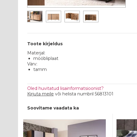
Toote kirjeldus
Materjal:
mööbliplaat
Värv:
tamm
Oled huvitatud lisainformatsioonist?
Kirjuta meile
või helista numbril 56813101
Soovitame vaadata ka