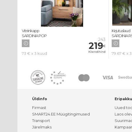
Vitriinkapp
Kirjutuslaud
SARDINIA POP
SARDINIA R
243
219
€
Kliendihind
73 € x 3 kuud
79.67 € x 
Üldinfo
Eripakk
Firmast
Uued to
SMART24.EE Müügitingimused
Laos ole
Transport
Suurimad
Järelmaks
Kampaan