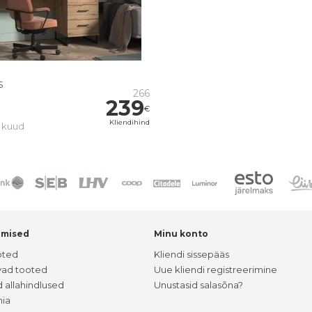
S
266
239
€
Kliendihind
3 kuud
umised
Minu konto
oted
Kliendi sissepääs
vad tooted
Uue kliendi registreerimine
 allahindlused
Unustasid salasõna?
ia