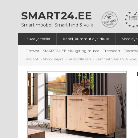
SMART24.EE
Smart mööbel. Smart hind & valik
Lauad ja toolid
Kapid, kummutid ja riiulid
Voodid j
Firmast
SMART24.EE Müügitingimused
Transport
Järelma
Pealeht
Mööblisarjad
SARDINIA sari
Kummut SARDINIA 3K4F
>
>
>