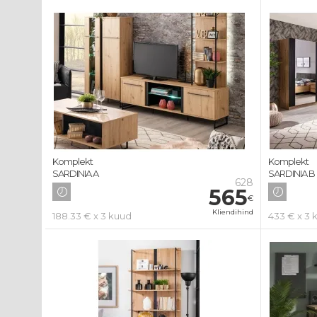
Komplekt
Komplekt
SARDINIA A
SARDINIA B
628
565
€
Kliendihind
188.33 € x 3 kuud
433 € x 3 