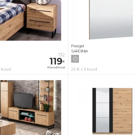
Peegel
SARDINIA
132
119
€
Kliendihind
3 kuud
23 € x 3 kuud