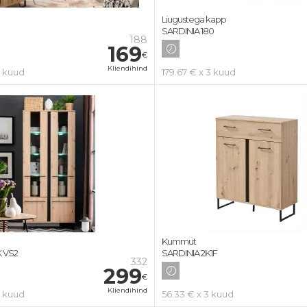
Liugustega kapp
SARDINIA 180
188
169
€
Kliendihind
3 kuud
179.67 € x 3 kuud
Kummut
K VS2
SARDINIA 2K1F
332
299
€
Kliendihind
3 kuud
56.33 € x 3 kuud