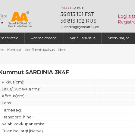
INFO:
E-R 10-18
56 813 101 EST
Logi sis
56 813 102 RUS
Registre
klienditugi@smart24.ee
a madratsid
Pehme mööbel
Varia - sisustus
Mööblisarjad
ks
Kontakt
Konfidentsiaalsus
Ideed
Kummut SARDINIA 3K4F
Pikkus(cm):
Laius/ Sügavus(cm):
Kõrgus(cm):
Laos:
Tarneaeg:
Transpordi hind:
Vajab kokkupanemist:
Tulen ise järgi (Narva):