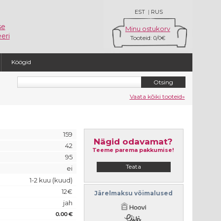
EST
|
RUS
se
Minu ostukorv
eri
Tooteid:
/
0
0€
Köögid
Vaata kõiki tooteid»
159
Nägid odavamat?
42
Teeme parema pakkumise!
95
Teata
ei
1-2 kuu (kuud)
12€
Järelmaksu võimalused
jah
0.00 €