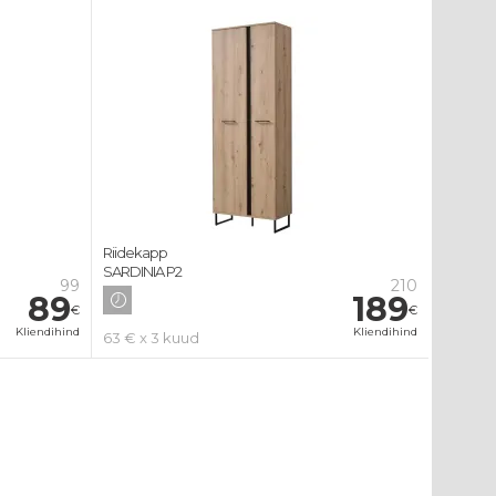
Riidekapp
SARDINIA P2
99
210
89
189
€
€
Kliendihind
Kliendihind
63 € x 3 kuud