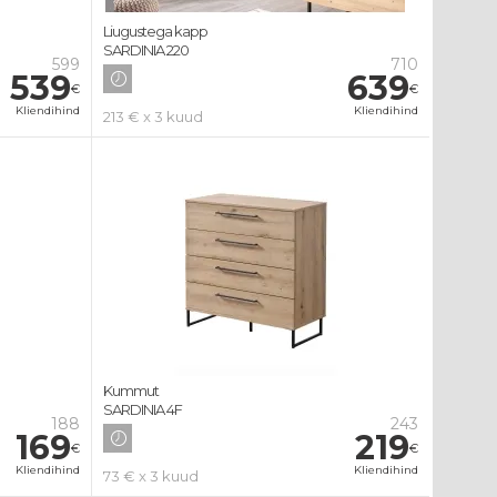
Liugustega kapp
SARDINIA 220
599
710
539
639
€
€
Kliendihind
Kliendihind
213 € x 3 kuud
Kummut
SARDINIA 4F
188
243
169
219
€
€
Kliendihind
Kliendihind
73 € x 3 kuud