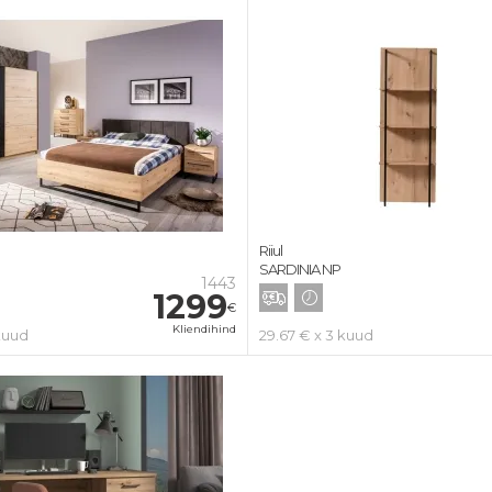
Riiul
SARDINIA NP
1443
1299
€
Kliendihind
kuud
29.67 € x 3 kuud