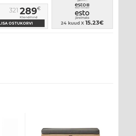
289
€
321
Kliendihind
15.23€
24 kuud X