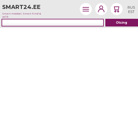
SMART24.EE
RUS
EST
Smart mööbel. Smart hind &
valik