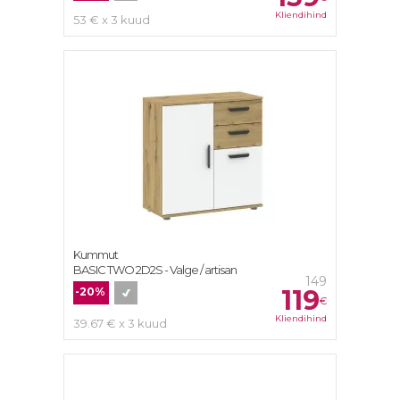
Kliendihind
53 € x 3 kuud
Kummut
BASIC TWO 2D2S - Valge / artisan
149
119
-20%
€
Kliendihind
39.67 € x 3 kuud