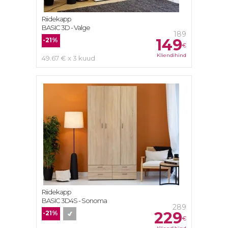
Riidekapp
BASIC 3D - Valge
189
149
-21%
€
Kliendihind
49.67 € x 3 kuud
Riidekapp
BASIC 3D4S - Sonoma
289
229
-21%
€