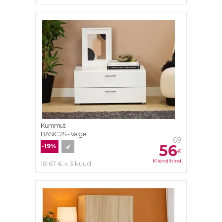
Kummut
BASIC 2S - Valge
69
56
-19%
€
Kliendihind
18.67 € x 3 kuud