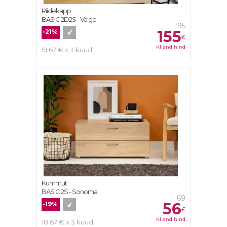
Riidekapp
BASIC 2D2S - Valge
195
155
-21%
€
Kliendihind
51.67 € x 3 kuud
Kummut
BASIC 2S - Sonoma
69
56
-19%
€
Kliendihind
18.67 € x 3 kuud