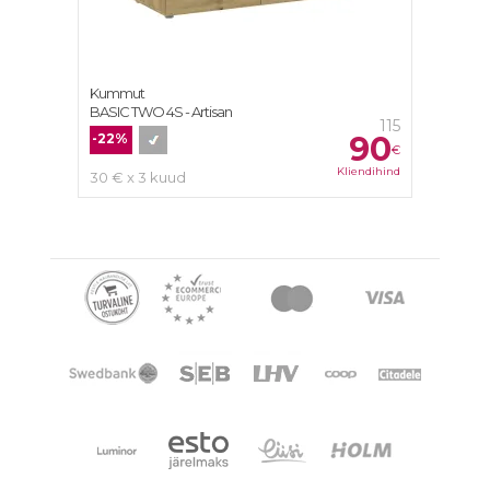
Kummut
BASIC TWO 4S - Artisan
115
90
-22%
€
Kliendihind
30 € x 3 kuud