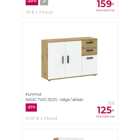
159
-20%
€
Kliendihind
53 € x 3 kuud
Kummut
BASIC TWO 3D2S - Valge / artisan
159
125
-21%
€
Kliendihind
41.67 € x 3 kuud