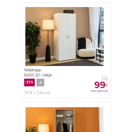
Riidekapp
BASIC 2D - Valge
125
99
-21%
€
Kliendihind
33 € x 3 kuud