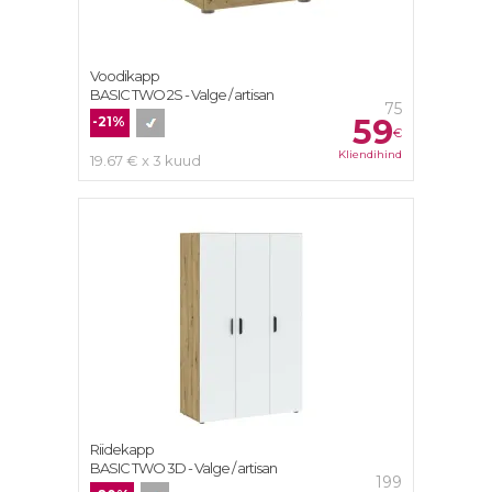
Voodikapp
BASIC TWO 2S - Valge / artisan
75
59
-21%
€
Kliendihind
19.67 € x 3 kuud
Riidekapp
BASIC TWO 3D - Valge / artisan
199