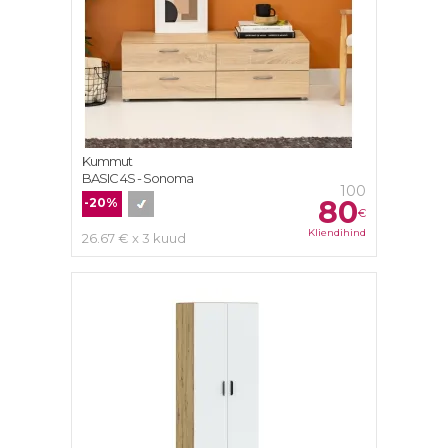
Kummut
BASIC 4S - Sonoma
100
80
-20%
€
Kliendihind
26.67 € x 3 kuud