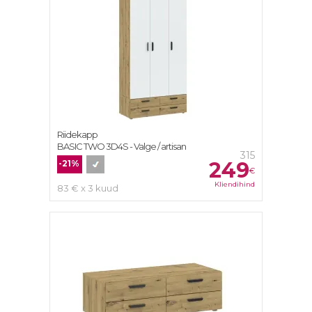
Riidekapp
BASIC TWO 3D4S - Valge / artisan
315
249
-21%
€
Kliendihind
83 € x 3 kuud