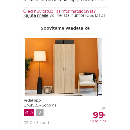
Oled huvitatud lisainformatsioonist?
Kirjuta meile
või helista numbril 56813101
Soovitame vaadata ka
Riidekapp
BASIC 2D - Sonoma
125
99
-21%
€
Kliendihind
33 € x 3 kuud