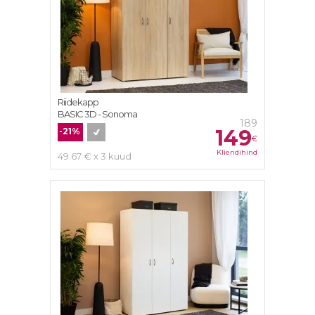
Riidekapp
BASIC 3D - Sonoma
189
149
-21%
€
Kliendihind
49.67 € x 3 kuud