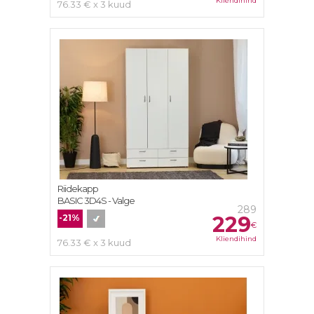
Kliendihind
76.33 € x 3 kuud
Riidekapp
BASIC 3D4S - Valge
289
229
-21%
€
Kliendihind
76.33 € x 3 kuud