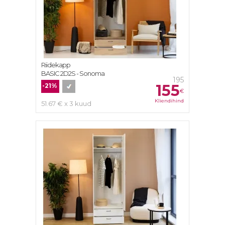
Riidekapp
BASIC 2D2S - Sonoma
195
155
-21%
€
Kliendihind
51.67 € x 3 kuud