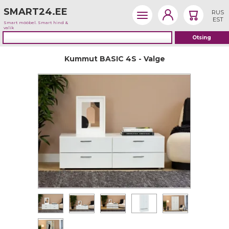
SMART24.EE
RUS
EST
Smart mööbel. Smart hind &
valik
Kummut BASIC 4S - Valge