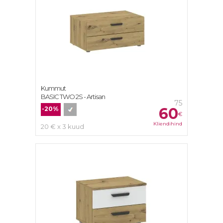
Kummut
BASIC TWO 2S - Artisan
75
60
-20%
€
Kliendihind
20 € x 3 kuud