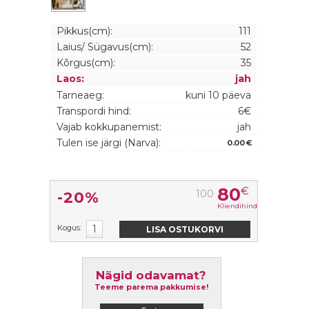
Pikkus(cm):
111
Laius/ Sügavus(cm):
52
Kõrgus(cm):
35
Laos:
jah
Tarneaeg:
kuni 10 päeva
Transpordi hind:
6€
Vajab kokkupanemist:
jah
Tulen ise järgi (Narva):
0.00 €
80
€
100
-20%
Kliendihind
Kogus:
Nägid odavamat?
Teeme parema pakkumise!