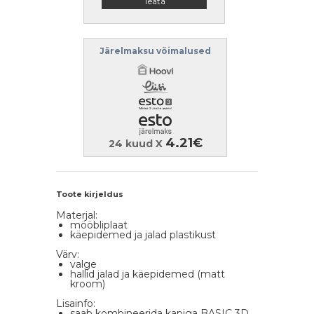
Teata
Järelmaksu võimalused
4.21€
24 kuud X
Toote kirjeldus
Materjal:
mööbliplaat
käepidemed ja jalad plastikust
Värv:
valge
hallid jalad ja käepidemed (matt
kroom)
Lisainfo:
saab kombineerida kapiga BASIC 3D