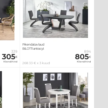
Pikendatav laud
BILOTTI antracyt
339
894
305
805
€
€
Kliendihind
Kliendihind
268.33 € x 3 kuud