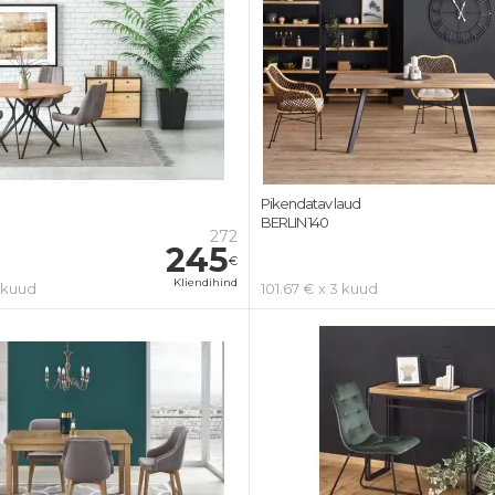
Pikendatav laud
BERLIN 140
272
245
€
Kliendihind
3 kuud
101.67 € x 3 kuud