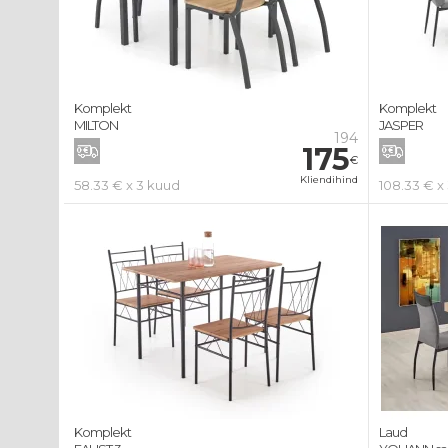
Komplekt
Komplekt
MILTON
JASPER
194
175
€
Kliendihind
58.33 € x 3 kuud
108.33 € x
Komplekt
Laud