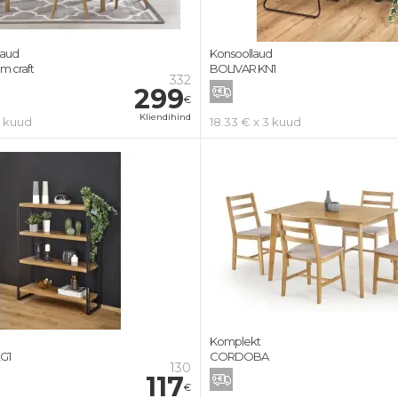
laud
Konsoollaud
m craft
BOLIVAR KN1
332
299
€
Kliendihind
3 kuud
18.33 € x 3 kuud
Komplekt
G1
CORDOBA
130
117
€