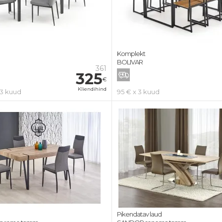
Komplekt
BOLIVAR
361
325
€
Kliendihind
 3 kuud
95 € x 3 kuud
Pikendatav laud