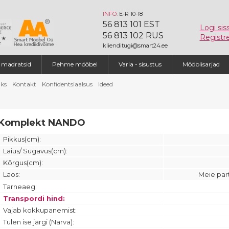
INFO:
E-R 10-18
56 813 101 EST
Logi sis
56 813 102 RUS
Registre
klienditugi@smart24.ee
a madratsid
Pehme mööbel
Varia - sisustus
Mööblisarjad
ks
Kontakt
Konfidentsiaalsus
Ideed
Komplekt NANDO
Pikkus(cm):
Laius/ Sügavus(cm):
Kõrgus(cm):
Laos:
Meie par
Tarneaeg:
Transpordi hind:
Vajab kokkupanemist:
Tulen ise järgi (Narva):