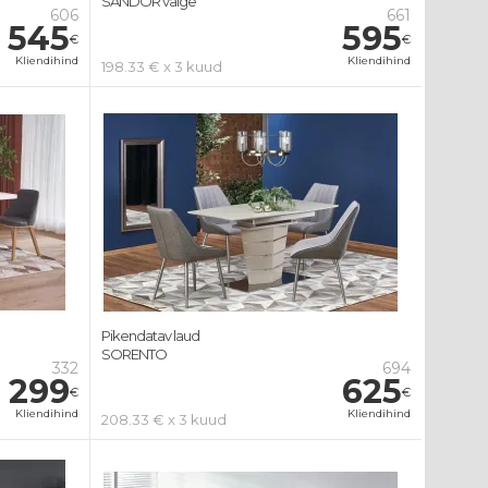
SANDOR valge
606
661
545
595
€
€
Kliendihind
Kliendihind
198.33 € x 3 kuud
Pikendatav laud
SORENTO
332
694
299
625
€
€
Kliendihind
Kliendihind
208.33 € x 3 kuud