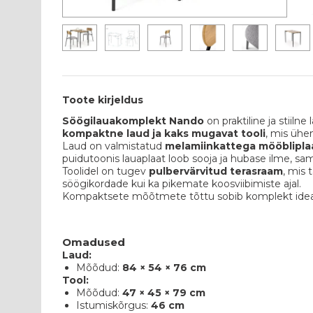
Toote kirjeldus
Söögilauakomplekt Nando
on praktiline ja stiil
kompaktne laud ja kaks mugavat tooli
, mis ühe
Laud on valmistatud
melamiinkattega mööblipla
puidutoonis lauaplaat loob sooja ja hubase ilme, sam
Toolidel on tugev
pulbervärvitud terasraam
, mis 
söögikordade kui ka pikemate koosviibimiste ajal.
Kompaktsete mõõtmete tõttu sobib komplekt ideaal
Omadused
Laud:
Mõõdud:
84 × 54 × 76 cm
Tool:
Mõõdud:
47 × 45 × 79 cm
Istumiskõrgus:
46 cm