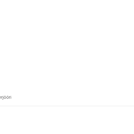
rjööri