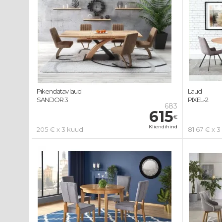
Pikendatav laud
Laud
SANDOR 3
PIXEL-2
683
615
€
Kliendihind
205 € x 3 kuud
81.67 € x 