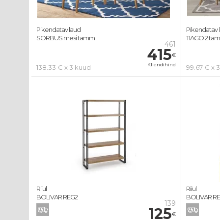
Pikendatav laud
Pikendatav 
SORBUS mesi tamm
TIAGO 2 tam
461
415
€
Kliendihind
138.33 € x 3 kuud
99.67 € x 
Riiul
Riiul
BOLIVAR REG2
BOLIVAR RE
139
125
€