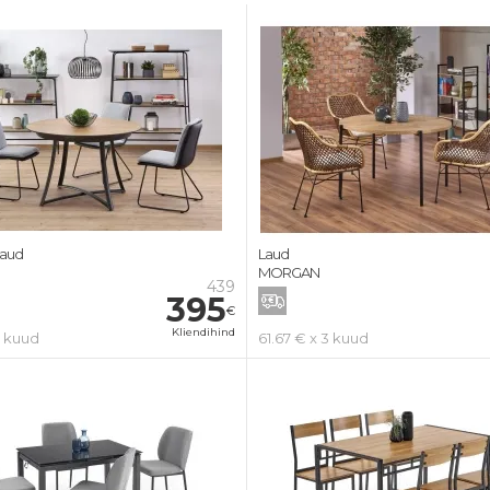
laud
Laud
MORGAN
439
395
€
Kliendihind
3 kuud
61.67 € x 3 kuud