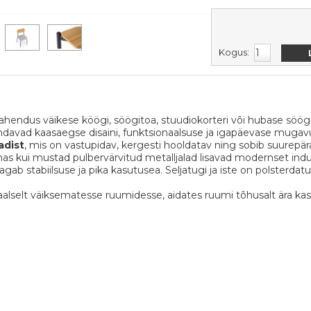
Kogus:
ne lahendus väikese köögi, söögitoa, stuudiokorteri või hubase sö
ndavad kaasaegse disaini, funktsionaalsuse ja igapäevase mugav
adist
, mis on vastupidav, kergesti hooldatav ning sobib suurepä
as kui mustad pulbervärvitud metalljalad lisavad modernset industr
tagab stabiilsuse ja pika kasutusea. Seljatugi ja iste on polsterdat
selt väiksematesse ruumidesse, aidates ruumi tõhusalt ära ka