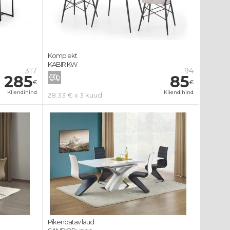
Komplekt
KABIR KW
317
94
285
85
€
€
Kliendihind
Kliendihind
28.33 € x 3 kuud
Pikendatav laud