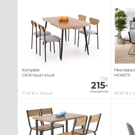
Komplekt
Pikendatav 
DICKY laud + 4 tooli
MORETTI
239
215
€
Kliendihind
71.67 € x 3 kuud
131.67 € x 