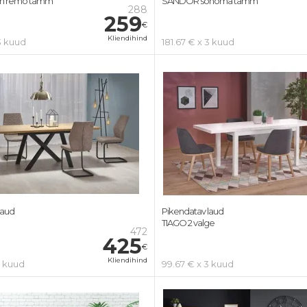
n remo tamm
SANDOR sonoma tamm
288
259
€
Kliendihind
3 kuud
181.67 € x 3 kuud
laud
Pikendatav laud
TIAGO 2 valge
472
425
€
Kliendihind
3 kuud
99.67 € x 3 kuud