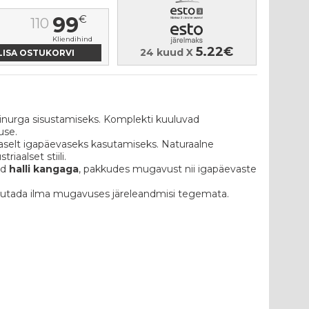
99
€
110
Kliendihind
5.22€
24 kuud X
öginurga sisustamiseks. Komplekti kuuluvad
use.
raselt igapäevaseks kasutamiseks. Naturaalne
iaalset stiili.
ud
halli kangaga
, pakkudes mugavust nii igapäevaste
sutada ilma mugavuses järeleandmisi tegemata.