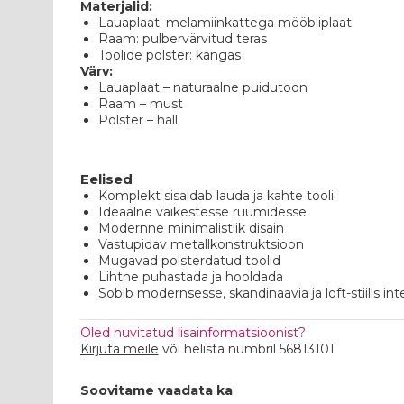
Materjalid:
Lauaplaat: melamiinkattega mööbliplaat
Raam: pulbervärvitud teras
Toolide polster: kangas
Värv:
Lauaplaat – naturaalne puidutoon
Raam – must
Polster – hall
Eelised
Komplekt sisaldab lauda ja kahte tooli
Ideaalne väikestesse ruumidesse
Modernne minimalistlik disain
Vastupidav metallkonstruktsioon
Mugavad polsterdatud toolid
Lihtne puhastada ja hooldada
Sobib modernsesse, skandinaavia ja loft-stiilis inte
Oled huvitatud lisainformatsioonist?
Kirjuta meile
või helista numbril 56813101
Soovitame vaadata ka