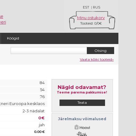
EST
|
RUS
se
Minu ostukorv
eri
Tooteid:
/
0
0€
Köögid
Vaata kõiki tooteid»
84
Nägid odavamat?
54
Teeme parema pakkumise!
76
Teata
tneri Euroopa kesklaos
2-3 nädalat
0€
Järelmaksu võimalused
jah
0.00 €