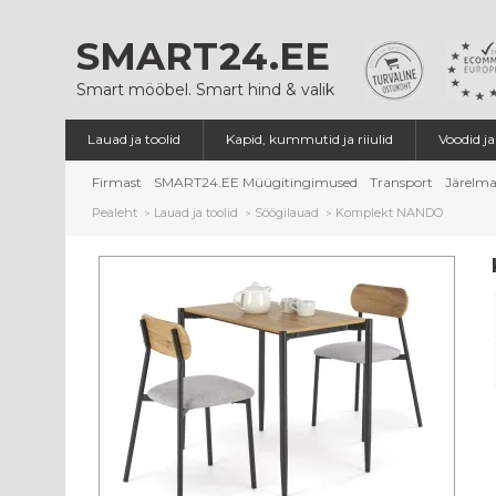
SMART24.EE
Smart mööbel. Smart hind & valik
Lauad ja toolid
Kapid, kummutid ja riiulid
Voodid j
Firmast
SMART24.EE Müügitingimused
Transport
Järelma
Pealeht
Lauad ja toolid
Söögilauad
Komplekt NANDO
>
>
>