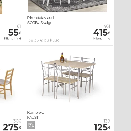
Pikendatav laud
SORBUS valge
61
461
55
415
€
€
Kliendihind
Kliendihind
138.33 € x 3 kuud
Komplekt
FAUST
306
139
275
125
€
€