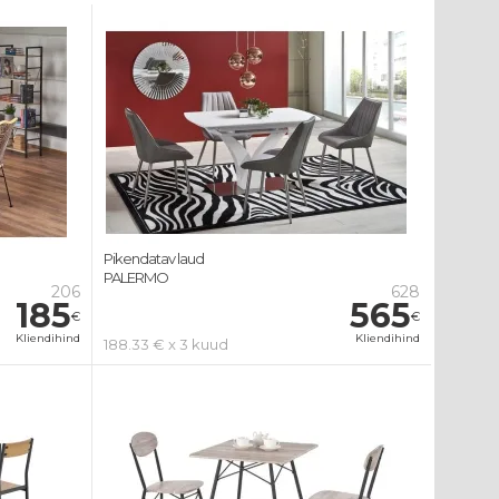
Pikendatav laud
PALERMO
206
628
185
565
€
€
Kliendihind
Kliendihind
188.33 € x 3 kuud