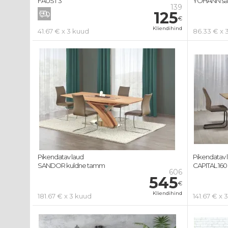
FAUST 3
YOHANN sa
139
125
€
Kliendihind
41.67 € x 3 kuud
86.33 € x 
Pikendatav laud
Pikendatav 
SANDOR kuldne tamm
CAPITAL 160
606
545
€
Kliendihind
181.67 € x 3 kuud
141.67 € x 