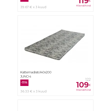
119
€
Kliendihind
39.67 € x 3 kuud
Kattemadrats 140x200
JUNO 4
122
109
-11%
€
Kliendihind
36.33 € x 3 kuud