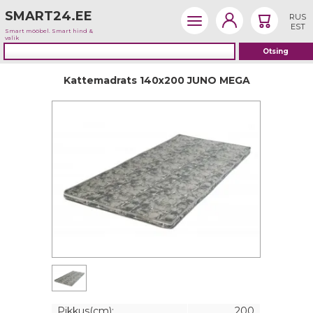
SMART24.EE
RUS
EST
Smart mööbel. Smart hind &
valik
Kattemadrats 140x200 JUNO MEGA
Pikkus(cm):
200