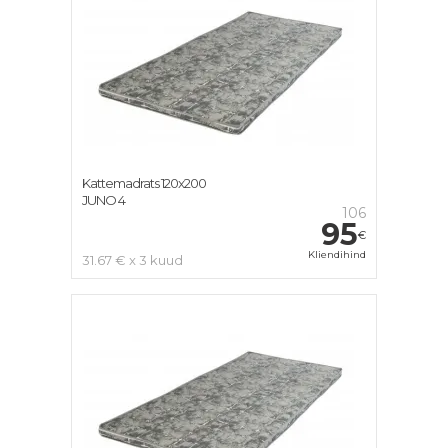
Kattemadrats 120x200
JUNO 4
106
95
€
Kliendihind
31.67 € x 3 kuud