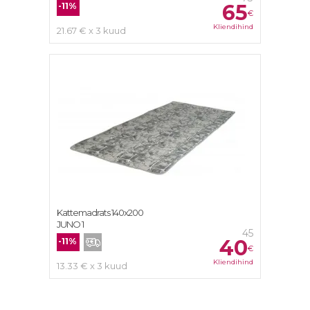
65
-11%
€
Kliendihind
21.67 € x 3 kuud
Kattemadrats 140x200
JUNO 1
45
40
-11%
€
Kliendihind
13.33 € x 3 kuud