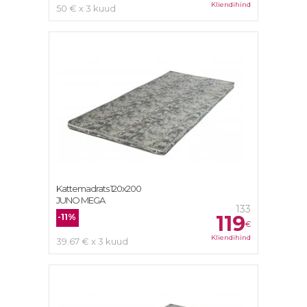
Kliendihind
50 € x 3 kuud
Kattemadrats 120x200
JUNO MEGA
133
119
-11%
€
Kliendihind
39.67 € x 3 kuud