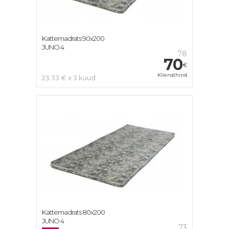
Kattemadrats 90x200
JUNO 4
78
70
€
Kliendihind
23.33 € x 3 kuud
Kattemadrats 80x200
JUNO 4
73