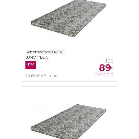
Kattemadrats 90x200
JUNO MEGA
100
89
-11%
€
Kliendihind
29.67 € x 3 kuud