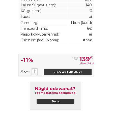
Laius/ Sügavus(cm):
140
Kõrgus(cm):
6
Laos:
ei
Tarneaeg:
1 kuu (kuud)
Transpordi hind:
6€
Vajab kokkupanemist:
ei
Tulen ise järgi (Narva):
0.00 €
139
€
156
-11%
Kliendihind
Kogus:
Nägid odavamat?
Teeme parema pakkumise!
Teata