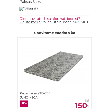
Paksus 6cm.
Oled huvitatud lisainformatsioonist?
Kirjuta meile
või helista numbril 56813101
Soovitame vaadata ka
Kattemadrats 160x200
JUNO MEGA
168
150
-11%
€