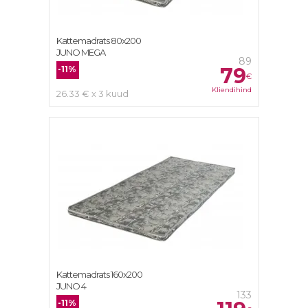
Kattemadrats 80x200
JUNO MEGA
89
79
-11%
€
Kliendihind
26.33 € x 3 kuud
Kattemadrats 160x200
JUNO 4
133
-11%