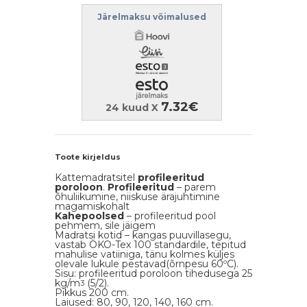
Järelmaksu võimalused
7.32€
24 kuud X
Toote kirjeldus
Kattemadratsitel
profileeritud
poroloon
.
Profileeritud
– parem
õhuliikumine, niiskuse ärajuhtimine
magamiskohalt
Kahepoolsed
– profileeritud pool
pehmem, sile jäigem
Madratsi kotid – kangas puuvillasegu,
vastab ÖKO-Tex 100 standardile, tepitud
mahulise vatiiniga, tänu kolmes küljes
olevale lukule pestavad(õrnpesu 60ºC).
Sisu: profileeritud poroloon tihedusega 25
kg/m
(5/2).
3
Pikkus 200 cm.
Laiused: 80, 90, 120, 140, 160 cm.