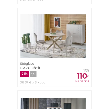
Söögilaud
EDGAR kašmiir
139
110
-21%
€
Kliendihind
36.67 € x 3 kuud