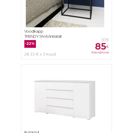
Voodikapp
TRENDY SN-6 Antratsiit
109
85
-22%
€
Kliendihind
28.33 € x 3 kuud
Kummut