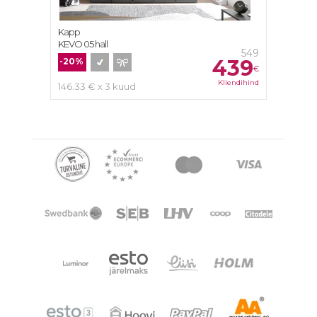
Kapp
KEVO 05 hall
549
439
-20%
€
Kliendihind
146.33 € x 3 kuud