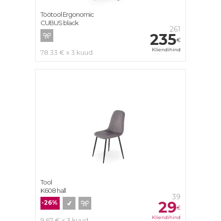
Töötool Ergonomic
CUBUS black
261
235
€
Kliendihind
78.33 € x 3 kuud
Tool
K608 hall
39
29
-26%
€
Kliendihind
9.67 € x 3 kuud