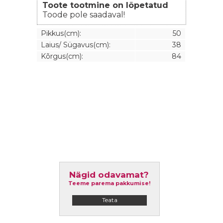
Toote tootmine on lõpetatud
Toode pole saadaval!
Pikkus(cm):
50
Laius/ Sügavus(cm):
38
Kõrgus(cm):
84
Nägid odavamat?
Teeme parema pakkumise!
Teata