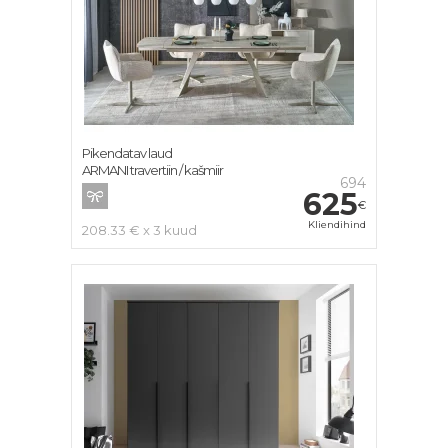
Pikendatav laud
ARMANI travertiin / kašmiir
694
625
€
Kliendihind
208.33 € x 3 kuud