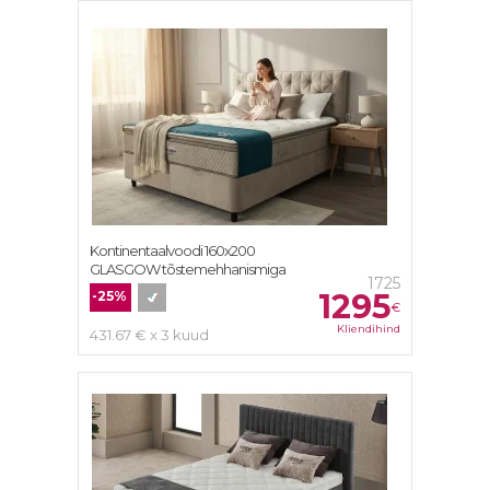
Kontinentaalvoodi 160х200
GLASGOW tõstemehhanismiga
1725
1295
-25%
€
Kliendihind
431.67 € x 3 kuud