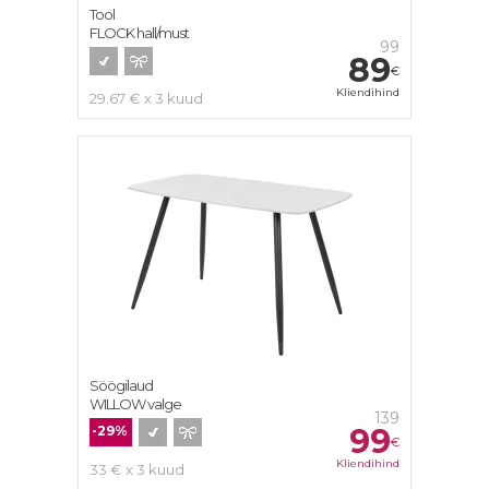
Tool
FLOCK hall/must
99
89
€
Kliendihind
29.67 € x 3 kuud
Söögilaud
WILLOW valge
139
99
-29%
€
Kliendihind
33 € x 3 kuud