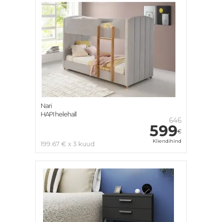
Nari
HAPI helehall
646
599
€
Kliendihind
199.67 € x 3 kuud