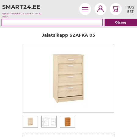
SMART24.EE
RUS
EST
Smart mööbel. Smart hind &
valik
Jalatsikapp SZAFKA 05