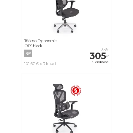
Töötool Ergonomic
OTIS black
339
305
€
Kliendihind
101.67 € x 3 kuud