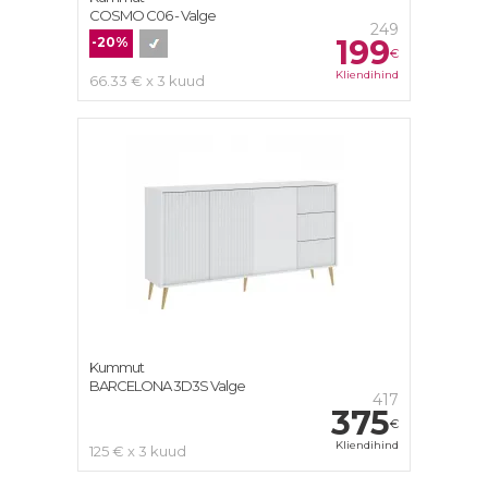
COSMO С06 - Valge
249
199
-20%
€
Kliendihind
66.33 € x 3 kuud
Kummut
BARCELONA 3D3S Valge
417
375
€
Kliendihind
125 € x 3 kuud