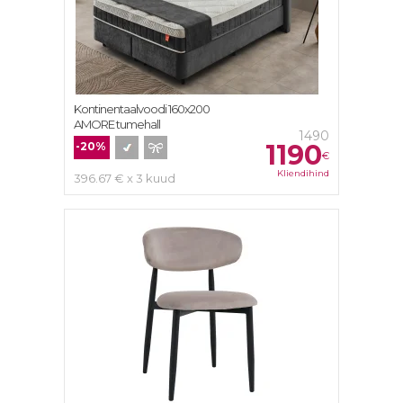
Kontinentaalvoodi 160х200
AMORE tumehall
1490
1190
-20%
€
Kliendihind
396.67 € x 3 kuud