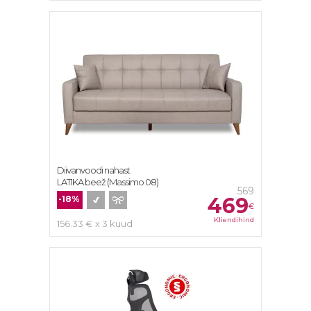
Diivanvoodi nahast
LATIKA beež (Massimo 08)
569
469
-18%
€
Kliendihind
156.33 € x 3 kuud