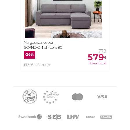
Nurgadiivanvoodi
SCANDIC - hall - Loris 80
779
579
-26%
€
Kliendihind
193 € x 3 kuud