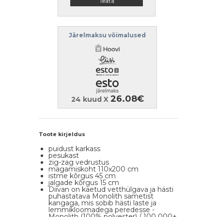
Teata
Järelmaksu võimalused
26.08€
24 kuud X
Toote kirjeldus
puidust karkass
pesukast
zig-zag vedrustus
magamiskoht 110x200 cm
istme kõrgus 45 cm
jalgade kõrgus 15 cm
Diivan on kaetud vetthülgava ja hästi
puhastatava Monolith sametist
kangaga, mis sobib hästi laste ja
lemmikloomadega peredesse -
Monolith (100% polyester) / 100 000+