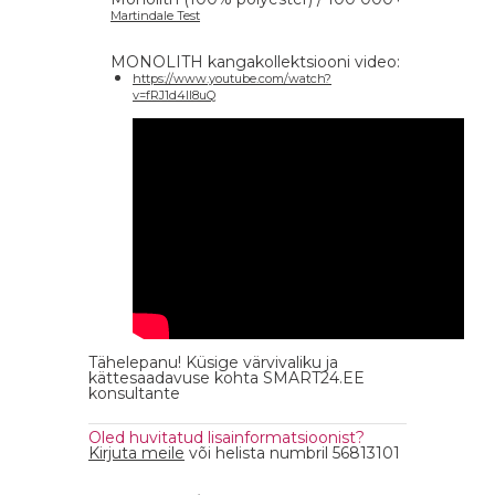
Martindale Test
MONOLITH kangakollektsiooni video:
https://www.youtube.com/watch?
v=fRJ1d4ll8uQ
Tähelepanu! Küsige värvivaliku ja
kättesaadavuse kohta SMART24.EE
konsultante
Oled huvitatud lisainformatsioonist?
Kirjuta meile
või helista numbril 56813101