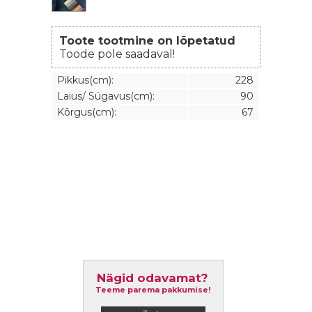
Toote tootmine on lõpetatud
Toode pole saadaval!
Pikkus(cm):
228
Laius/ Sügavus(cm):
90
Kõrgus(cm):
67
Nägid odavamat?
Teeme parema pakkumise!