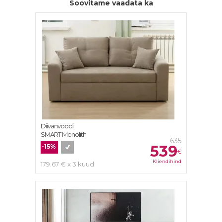
Soovitame vaadata ka
Diivanvoodi
SMART Monolith
635
539
-15%
€
Kliendihind
179.67 € x 3 kuud