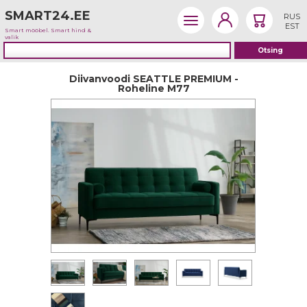
SMART24.EE
RUS
EST
Smart mööbel. Smart hind &
valik
Diivanvoodi SEATTLE PREMIUM -
Roheline M77