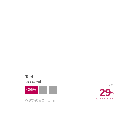
Tool
K608 hall
39
29
-26%
€
Kliendihind
9.67 € x 3 kuud