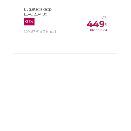
Liugustega kapp
LERO 2DP 180
565
449
-21%
€
Kliendihind
149.67 € x 3 kuud