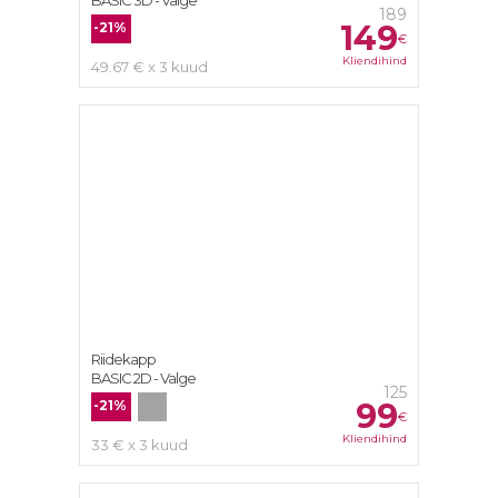
BASIC 3D - Valge
189
149
-21%
€
Kliendihind
49.67 € x 3 kuud
Riidekapp
BASIC 2D - Valge
125
99
-21%
€
Kliendihind
33 € x 3 kuud