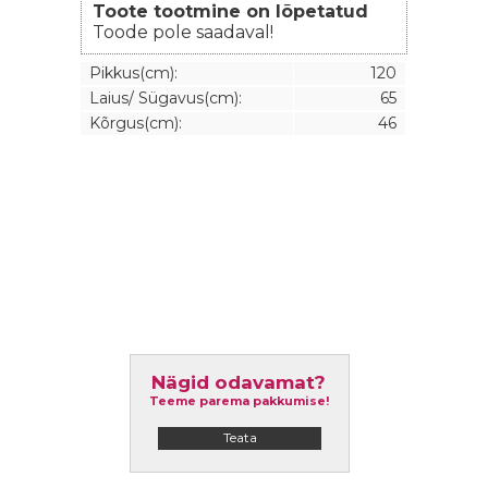
Toote tootmine on lõpetatud
Toode pole saadaval!
Pikkus(cm):
120
Laius/ Sügavus(cm):
65
Kõrgus(cm):
46
Nägid odavamat?
Teeme parema pakkumise!
Teata