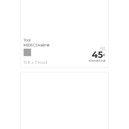
Tool
K606 CS kašmiir
50
45
€
Kliendihind
15 € x 3 kuud