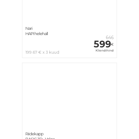
Nari
HAPI helehall
646
599
€
Kliendihind
199.67 € x 3 kuud
Riidekapp