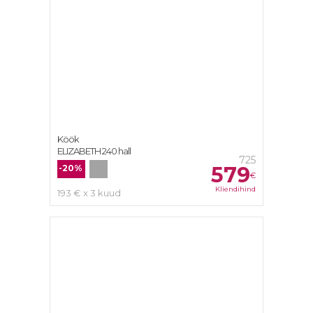
Köök
ELIZABETH 240 hall
725
579
-20%
€
Kliendihind
193 € x 3 kuud