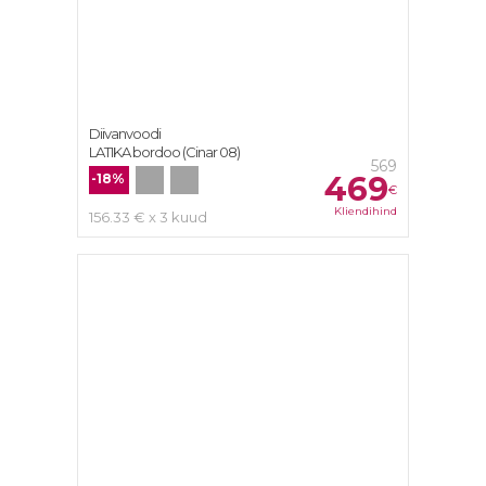
Diivanvoodi
LATIKA bordoo (Cinar 08)
569
469
-18%
€
Kliendihind
156.33 € x 3 kuud