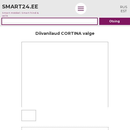
SMART24.EE
RUS
EST
Smart mööbel. Smart hind &
valik
Diivanilaud CORTINA valge