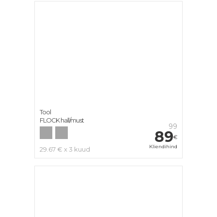
Tool
FLOCK hall/must
99
89
€
Kliendihind
29.67 € x 3 kuud