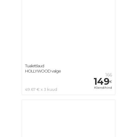
Tualettlaud
HOLLYWOOD valge
166
149
€
Kliendihind
49.67 € x 3 kuud