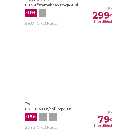
ELIZA tõstemehhanismiga - Hall
399
299
-25%
€
Kliendihind
99.67 € x 3 kuud
Tool
FLOCK pruun/hallikaspruun
99
79
-20%
€
Kliendihind
26.33 € x 3 kuud