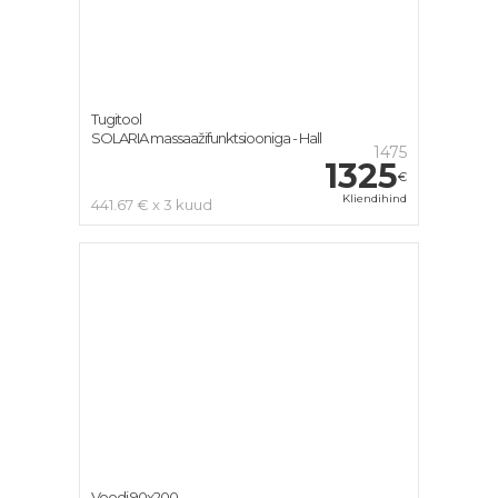
Tugitool
SOLARIA massaažifunktsiooniga - Hall
1475
1325
€
Kliendihind
441.67 € x 3 kuud
Voodi 90x200