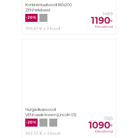
Kontinentaalvoodi 160х200
ZEN helebeež
1489
1190
-20%
€
Kliendihind
396.67 € x 3 kuud
Nurgadiivanvoodi
VENI vasak kreem (Lincoln 03)
1365
1090
-20%
€
Kliendihind
363.33 € x 3 kuud