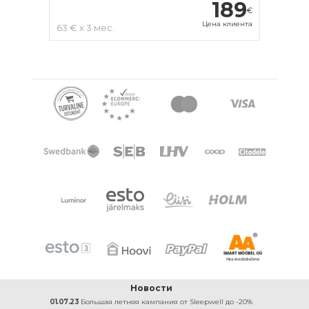
189
€
Цена клиента
63 € x 3 мес.
Новости
01.07.23
Большая летняя кампания от Sleepwell до -20%