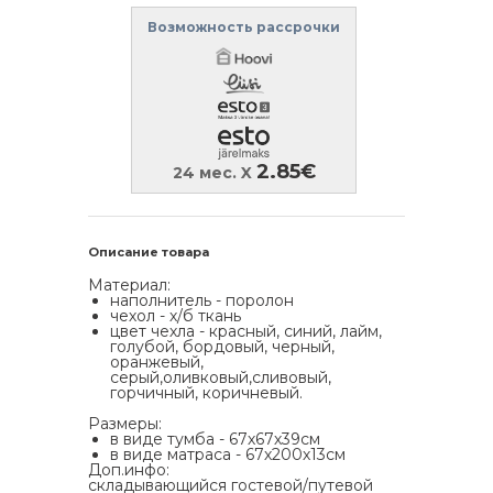
Возможность рассрочки
2.85€
24 мес. X
Описание товара
Материал:
наполнитель - поролон
чехол - х/б ткань
цвет чехла - красный, синий, лайм,
голубой, бордовый, черный,
оранжевый,
серый,оливковый,сливовый,
горчичный, коричневый.
Размеры:
в виде тумба - 67х67х39см
в виде матраса - 67х200х13см
Доп.инфо:
складывающийся гостевой/путевой