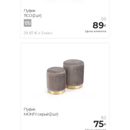
Пуфик
TICO (2 шт)
99
89
€
Цена клиента
29.67 € x 3 мес.
Пуфик
MONTY серый (2 шт)
83
75
€
Цена клиента