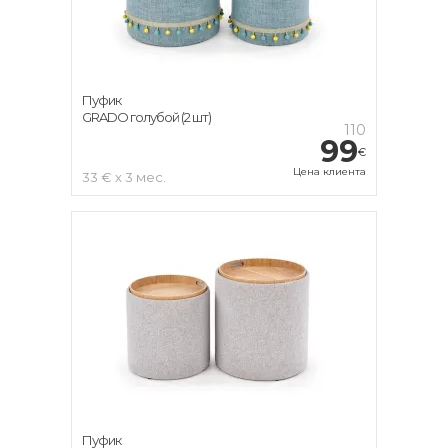
Пуфик
GRADO голубой (2 шт)
110
99
€
Цена клиента
33 € x 3 мес.
Пуфик