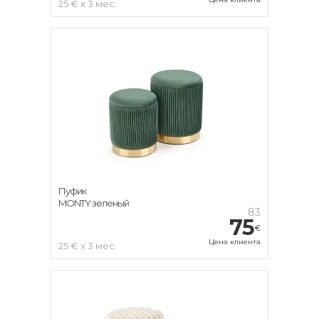
25 € x 3 мес.
Пуфик
MONTY зеленый
83
75
€
Цена клиента
25 € x 3 мес.