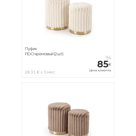
Пуфик
FIDO кремовый (2 шт)
94
85
€
Цена клиента
28.33 € x 3 мес.