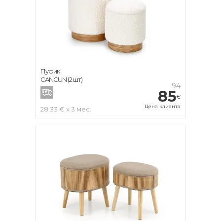
Пуфик
CANCUN (2 шт)
94
85
€
Цена клиента
28.33 € x 3 мес.