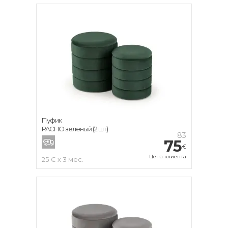
Пуфик
PACHO зеленый (2 шт)
83
75
€
Цена клиента
25 € x 3 мес.