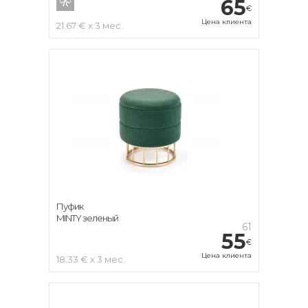
65
€
Цена клиента
21.67 € x 3 мес.
Пуфик
MINTY зеленый
61
55
€
Цена клиента
18.33 € x 3 мес.