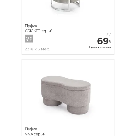
Пуфик
CRICKET серый
77
69
€
Цена клиента
23 € x 3 мес.
Пуфик
VIVA серый