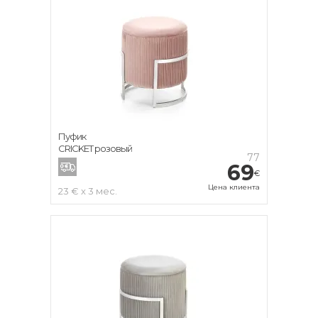
Пуфик
CRICKET розовый
77
69
€
Цена клиента
23 € x 3 мес.