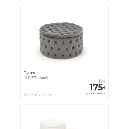
Пуфик
NUNEZ серый
194
175
€
Цена клиента
58.33 € x 3 мес.