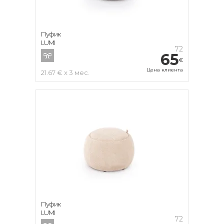
Пуфик
LUMI
72
65
€
Цена клиента
21.67 € x 3 мес.
Пуфик
LUMI
72