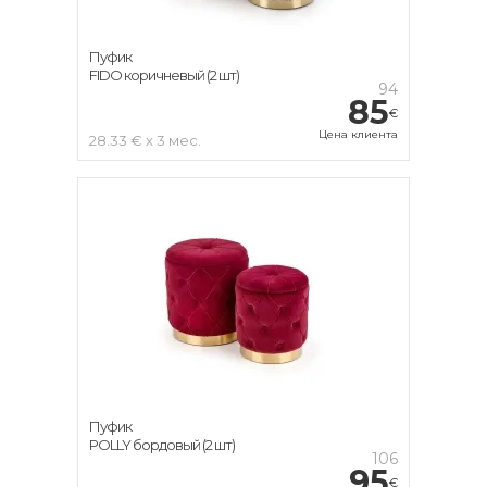
Пуфик
FIDO коричневый (2 шт)
94
85
€
Цена клиента
28.33 € x 3 мес.
Пуфик
POLLY бордовый (2 шт)
106
95
€