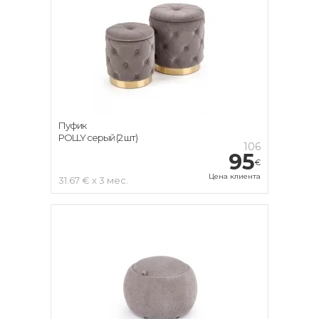
Пуфик
POLLY серый (2 шт)
106
95
€
Цена клиента
31.67 € x 3 мес.