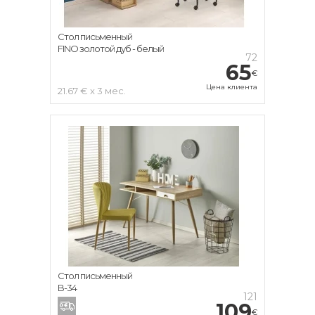
Стол письменный
FINO золотой дуб - белый
72
65
€
Цена клиента
21.67 € x 3 мес.
Стол письменный
B-34
121
109
€