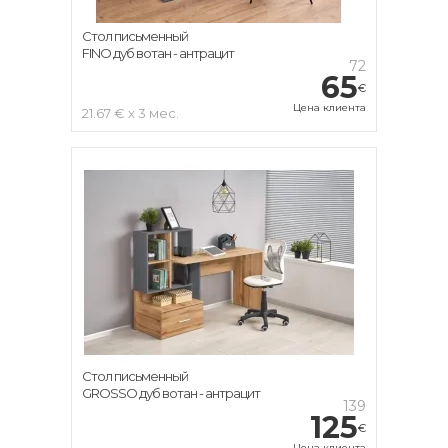
Стол письменный
FINO дуб вотан - антрацит
72
65
€
Цена клиента
21.67 € x 3 мес.
Стол письменный
GROSSO дуб вотан - антрацит
139
125
€
Цена клиента