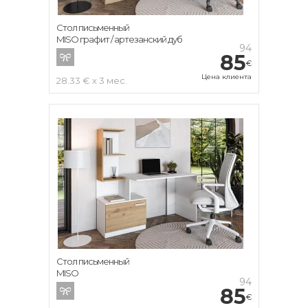
Стол письменный
MISO графит / артезанский дуб
94
85
€
Цена клиента
28.33 € x 3 мес.
Стол письменный
MISO
94
85
€