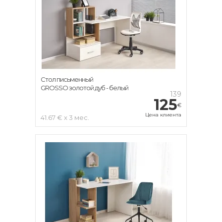
Стол письменный
GROSSO золотой дуб - белый
139
125
€
Цена клиента
41.67 € x 3 мес.