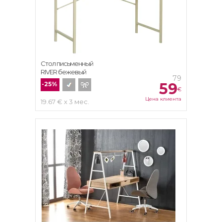
Стол письменный
RIVER бежевый
79
59
-25%
€
Цена клиента
19.67 € x 3 мес.