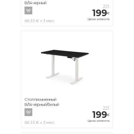
B/54 черный
221
199
€
Цена клиента
66.33 € x 3 мес.
Стол письменный
B/54 чёрный/белый
221
199
€
Цена клиента
66.33 € x 3 мес.