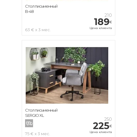
Стол письменный
B-48
210
189
€
Цена клиента
63 € x 3 мес.
Стол письменный
SERGIO XL
250
225
€
Цена клиента
75 € x 3 мес.