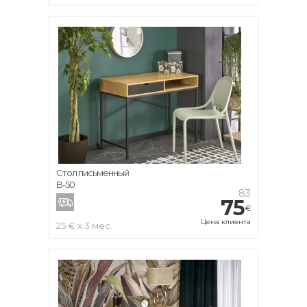
Стол письменный
B-50
83
75
€
Цена клиента
25 € x 3 мес.