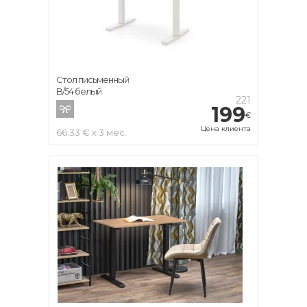
Стол письменный
B/54 белый
221
199
€
Цена клиента
66.33 € x 3 мес.