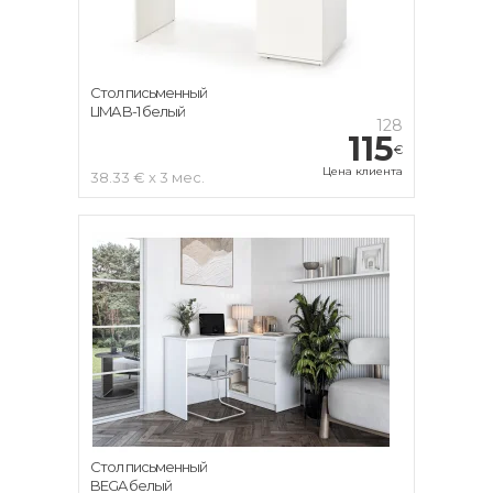
Стол письменный
LIMA B-1 белый
128
115
€
Цена клиента
38.33 € x 3 мес.
Стол письменный
BEGA белый