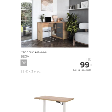
Стол письменный
BEGA
110
99
€
Цена клиента
33 € x 3 мес.