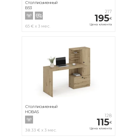
Стол письменный
B53
217
195
€
Цена клиента
65 € x 3 мес.
Стол письменный
HOBAS
128
115
€
Цена клиента
38.33 € x 3 мес.