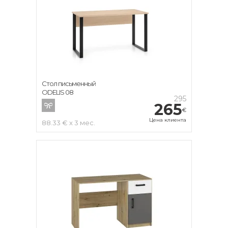
Стол письменный
ODELIS 08
295
265
€
Цена клиента
88.33 € x 3 мес.