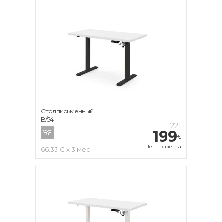
Стол письменный
B/54
221
199
€
Цена клиента
66.33 € x 3 мес.