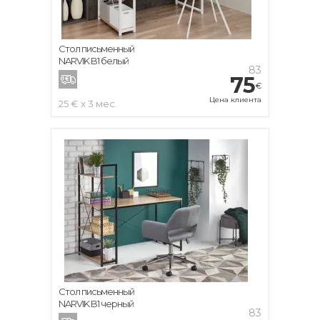
Стол письменный
NARVIK B1 белый
83
75
€
Цена клиента
25 € x 3 мес.
Стол письменный
NARVIK B1 черный
83