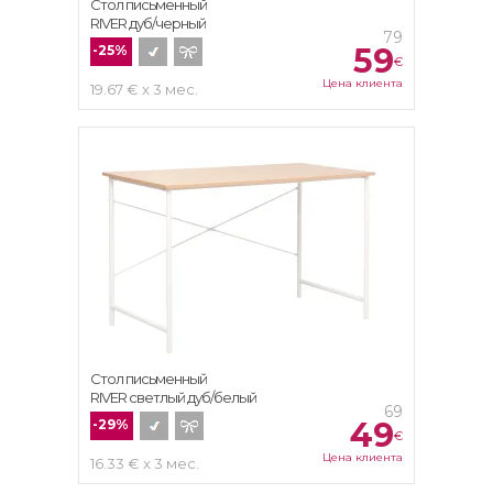
Стол письменный
RIVER дуб/черный
79
59
-25%
€
Цена клиента
19.67 € x 3 мес.
Стол письменный
RIVER светлый дуб/белый
69
49
-29%
€
Цена клиента
16.33 € x 3 мес.