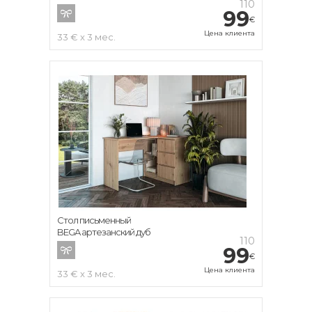
110
99
€
Цена клиента
33 € x 3 мес.
Стол письменный
BEGA артезанский дуб
110
99
€
Цена клиента
33 € x 3 мес.