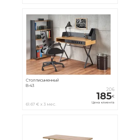
Стол письменный
B-43
206
185
€
Цена клиента
61.67 € x 3 мес.