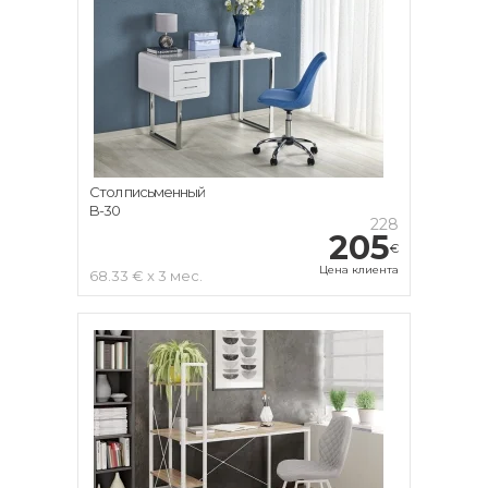
Стол письменный
B-30
228
205
€
Цена клиента
68.33 € x 3 мес.