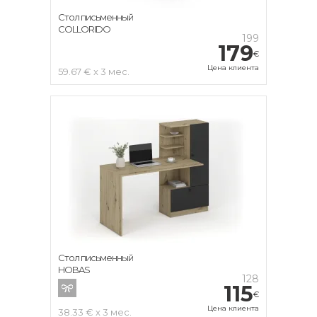
Стол письменный
COLLORIDO
199
179
€
Цена клиента
59.67 € x 3 мес.
Стол письменный
HOBAS
128
115
€
Цена клиента
38.33 € x 3 мес.