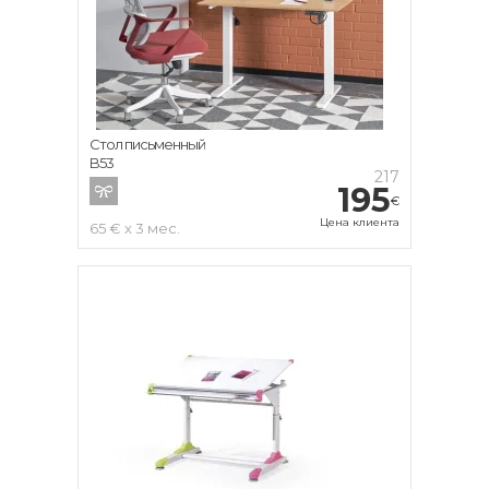
Стол письменный
B53
217
195
€
Цена клиента
65 € x 3 мес.