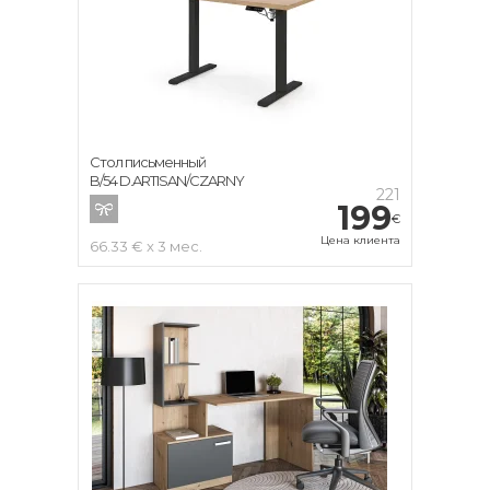
Стол письменный
B/54 D.ARTISAN/CZARNY
221
199
€
Цена клиента
66.33 € x 3 мес.