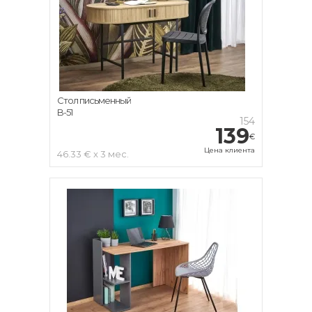
Стол письменный
B-51
154
139
€
Цена клиента
46.33 € x 3 мес.