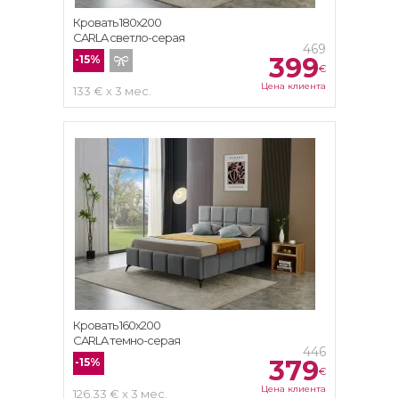
Кровать 180x200
CARLA светло-серая
469
399
-15%
€
Цена клиента
133 € x 3 мес.
Кровать 160x200
CARLA темно-серая
446
379
-15%
€
Цена клиента
126.33 € x 3 мес.