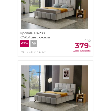
Кровать 160x200
CARLA светло-серая
445
379
-15%
€
Цена клиента
126.33 € x 3 мес.