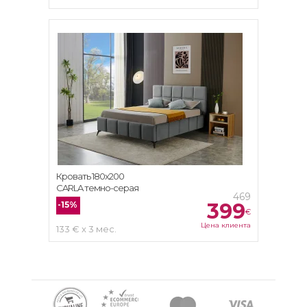
Кровать 180x200
CARLA темно-серая
469
399
-15%
€
Цена клиента
133 € x 3 мес.