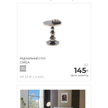
Журнальный стол
CARLA
161
145
€
Цена клиента
48.33 € x 3 мес.